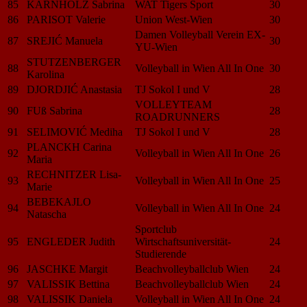
85
KARNHOLZ Sabrina
WAT Tigers Sport
30
86
PARISOT Valerie
Union West-Wien
30
Damen Volleyball Verein EX-
87
SREJIĆ Manuela
30
YU-Wien
STUTZENBERGER
88
Volleyball in Wien All In One
30
Karolina
89
DJORDJIĆ Anastasia
TJ Sokol I und V
28
VOLLEYTEAM
90
FUß Sabrina
28
ROADRUNNERS
91
SELIMOVIĆ Mediha
TJ Sokol I und V
28
PLANCKH Carina
92
Volleyball in Wien All In One
26
Maria
RECHNITZER Lisa-
93
Volleyball in Wien All In One
25
Marie
BEBEKAJLO
94
Volleyball in Wien All In One
24
Natascha
Sportclub
95
ENGLEDER Judith
Wirtschaftsuniversität-
24
Studierende
96
JASCHKE Margit
Beachvolleyballclub Wien
24
97
VALISSIK Bettina
Beachvolleyballclub Wien
24
98
VALISSIK Daniela
Volleyball in Wien All In One
24