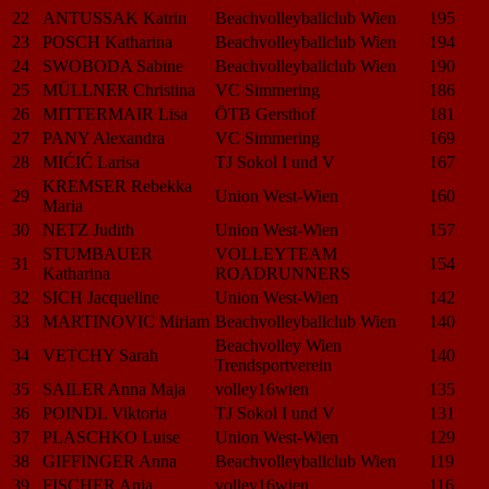
22
ANTUSSAK Katrin
Beachvolleyballclub Wien
195
23
POSCH Katharina
Beachvolleyballclub Wien
194
24
SWOBODA Sabine
Beachvolleyballclub Wien
190
25
MÜLLNER Christina
VC Simmering
186
26
MITTERMAIR Lisa
ÖTB Gersthof
181
27
PANY Alexandra
VC Simmering
169
28
MIĆIĆ Larisa
TJ Sokol I und V
167
KREMSER Rebekka
29
Union West-Wien
160
Maria
30
NETZ Judith
Union West-Wien
157
STUMBAUER
VOLLEYTEAM
31
154
Katharina
ROADRUNNERS
32
SICH Jacqueline
Union West-Wien
142
33
MARTINOVIC Miriam
Beachvolleyballclub Wien
140
Beachvolley Wien
34
VETCHY Sarah
140
Trendsportverein
35
SAILER Anna Maja
volley16wien
135
36
POINDL Viktoria
TJ Sokol I und V
131
37
PLASCHKO Luise
Union West-Wien
129
38
GIFFINGER Anna
Beachvolleyballclub Wien
119
39
FISCHER Anja
volley16wien
116