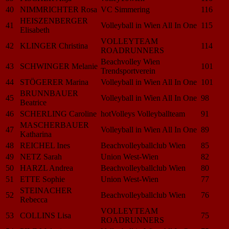
40
NIMMRICHTER Rosa
VC Simmering
116
HEISZENBERGER
41
Volleyball in Wien All In One
115
Elisabeth
VOLLEYTEAM
42
KLINGER Christina
114
ROADRUNNERS
Beachvolley Wien
43
SCHWINGER Melanie
101
Trendsportverein
44
STÖGERER Marina
Volleyball in Wien All In One
101
BRUNNBAUER
45
Volleyball in Wien All In One
98
Beatrice
46
SCHERLING Caroline
hotVolleys Volleyballteam
91
MASCHERBAUER
47
Volleyball in Wien All In One
89
Katharina
48
REICHEL Ines
Beachvolleyballclub Wien
85
49
NETZ Sarah
Union West-Wien
82
50
HARZL Andrea
Beachvolleyballclub Wien
80
51
ETTE Sophie
Union West-Wien
77
STEINACHER
52
Beachvolleyballclub Wien
76
Rebecca
VOLLEYTEAM
53
COLLINS Lisa
75
ROADRUNNERS