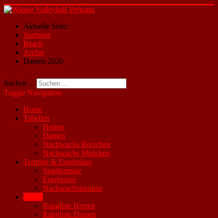
Aktuelle Seite:
Startseite
Beach
Archiv
Damen 2020
Suchen ...
Toggle Navigation
Home
Tabellen
Herren
Damen
Nachwuchs Burschen
Nachwuchs Mädchen
Termine & Ergebnisse
Spieltermine
Ergebnisse
Nachwuchsturniere
Beach
Rangliste Herren
Rangliste Damen