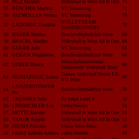
54
PILZ Melanie
Volleyball in Wien All In One
75
55
RÜSCHER Martina
VC Simmering
71
56
ATZMÜLLER Verena
VC Simmering
70
VOLLEYTEAM
57
LAZENDIC Danijela
70
ROADRUNNERS
58
BAUER Martina
Beachvolleyballclub Wien
69
59
HESCHL Marlies
Volleyball in Wien All In One
68
60
GUGER Julia
VC Simmering
63
61
GEIGER Magdalena
Beachvolleyballclub Wien
60
Wirtschaftsuniversität-
62
LEIßER Bianca
60
Studierende Volleyball Team
Damen Volleyball Verein EX-
63
MUSTAFAGIĆ Samra
60
YU-Wien
LANZERSTORFER
64
Beachvolleyballclub Wien
59
Ina
65
TRUNNER Julia
TJ Sokol I und V
58
66
LINSBICHLER Lea
volley16wien
53
67
MOTTL Kerstin
Volleyball in Wien All In One
53
68
VANEK Angela
Volleyball in Wien All In One
51
69
PECHA Felicitas
Union West-Wien
50
70
FRINT Isabella Andrea
volley16wien
49