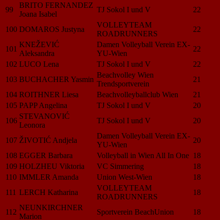
BRITO FERNANDEZ
99
TJ Sokol I und V
22
Joana Isabel
VOLLEYTEAM
100
DOMAROS Justyna
22
ROADRUNNERS
KNEŽEVIĆ
Damen Volleyball Verein EX-
101
22
Aleksandra
YU-Wien
102
LUCO Lena
TJ Sokol I und V
22
Beachvolley Wien
103
BUCHACHER Yasmin
21
Trendsportverein
104
ROITHNER Liesa
Beachvolleyballclub Wien
21
105
PAPP Angelina
TJ Sokol I und V
20
STEVANOVIĆ
106
TJ Sokol I und V
20
Leonora
Damen Volleyball Verein EX-
107
ŽIVOTIĆ Andjela
20
YU-Wien
108
EGGER Barbara
Volleyball in Wien All In One
18
109
HOLZHEU Viktoria
VC Simmering
18
110
IMMLER Amanda
Union West-Wien
18
VOLLEYTEAM
111
LERCH Katharina
18
ROADRUNNERS
NEUNKIRCHNER
112
Sportverein BeachUnion
18
Marion