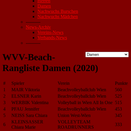
Herren
Damen
Nachwuchs Burschen
Nachwuchs Mädchen
----------
News-Archiv
Vereins-News
Verbands-News
----------
WVV-Beach-
Rangliste Damen (2020)
#
Spieler
Verein
Punkte
1
MAIR Viktoria
Beachvolleyballclub Wien
560
2
ELSNER Karin
Beachvolleyballclub Wien
525
3
WERBIK Valentina
Volleyball in Wien All In One
515
4
PFAU Jennifer
Beachvolleyballclub Wien
453
5
NEISS Sara Chiara
Union West-Wien
345
KLEINSASSER
VOLLEYTEAM
6
333
Chiara Marie
ROADRUNNERS