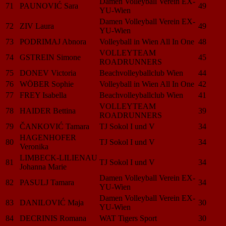
Damen Volleyball Verein EX-
71
PAUNOVIĆ Sara
49
YU-Wien
Damen Volleyball Verein EX-
72
ZIV Laura
49
YU-Wien
73
PODRIMAJ Abnora
Volleyball in Wien All In One
48
VOLLEYTEAM
74
GSTREIN Simone
45
ROADRUNNERS
75
DONEV Victoria
Beachvolleyballclub Wien
44
76
WÖBER Sophie
Volleyball in Wien All In One
42
77
FREY Isabella
Beachvolleyballclub Wien
41
VOLLEYTEAM
78
HAIDER Bettina
39
ROADRUNNERS
79
ČANKOVIĆ Tamara
TJ Sokol I und V
34
HAGENHOFER
80
TJ Sokol I und V
34
Veronika
LIMBECK-LILIENAU
81
TJ Sokol I und V
34
Johanna Marie
Damen Volleyball Verein EX-
82
PASULJ Tamara
34
YU-Wien
Damen Volleyball Verein EX-
83
DANILOVIĆ Maja
30
YU-Wien
84
DECRINIS Romana
WAT Tigers Sport
30