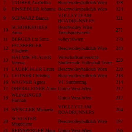
7
TAUBER Anzhelika
Beachvolleyballclub Wien
328
8
EINSIEDLER Johanna
Beachvolleyballclub Wien
324
VOLLEYTEAM
9
SCHWARZ Bianca
321
ROADRUNNERS
SCHÖRKHUBER
Beachvolley Wien
10
271
Anna
Trendsportverein
11
BERGER Lia Suna
volley16wien
270
FELSBERGER
12
Beachvolleyballclub Wien
240
Elisabeth
HALMSCHLAGER
Wirtschaftsuniversität-
13
220
Verena
Studierende Volleyball Team
14
LAUBICHLER Laura
Beachvolleyballclub Wien
220
15
LEITNER Christina
Beachvolleyballclub Wien
218
16
WAGNER Agnes
VC Simmering
214
17
OBERKLEINER Anna
Union West-Wien
212
WEINZINGER
18
Union West-Wien
212
Hannah
VOLLEYTEAM
19
WENGLER Michaela
204
ROADRUNNERS
SCHUSTER
20
Beachvolleyballclub Wien
197
Magdalena
21
REINSPERGER Mara
Union West-Wien
196