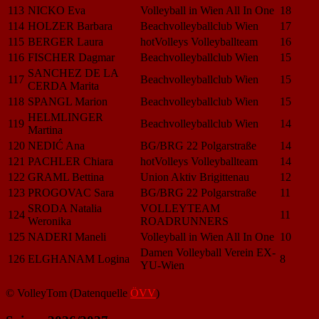
113
NICKO Eva
Volleyball in Wien All In One
18
114
HOLZER Barbara
Beachvolleyballclub Wien
17
115
BERGER Laura
hotVolleys Volleyballteam
16
116
FISCHER Dagmar
Beachvolleyballclub Wien
15
SANCHEZ DE LA
117
Beachvolleyballclub Wien
15
CERDA Marita
118
SPANGL Marion
Beachvolleyballclub Wien
15
HELMLINGER
119
Beachvolleyballclub Wien
14
Martina
120
NEDIĆ Ana
BG/BRG 22 Polgarstraße
14
121
PACHLER Chiara
hotVolleys Volleyballteam
14
122
GRAML Bettina
Union Aktiv Brigittenau
12
123
PROGOVAC Sara
BG/BRG 22 Polgarstraße
11
SRODA Natalia
VOLLEYTEAM
124
11
Weronika
ROADRUNNERS
125
NADERI Maneli
Volleyball in Wien All In One
10
Damen Volleyball Verein EX-
126
ELGHANAM Logina
8
YU-Wien
© VolleyTom (Datenquelle
ÖVV
)