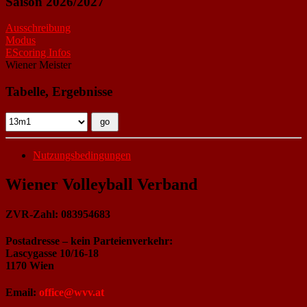
Saison 2026/2027
Ausschreibung
Modus
EScoring Infos
Wiener Meister
Tabelle, Ergebnisse
Nutzungsbedingungen
Wiener Volleyball Verband
ZVR-Zahl: 083954683
Postadresse – kein Parteienverkehr:
Lascygasse 10/16-18
1170 Wien
Email:
office@wvv.at