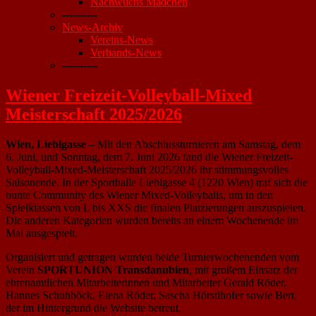
Nachwuchs Mädchen
----------
News-Archiv
Vereins-News
Verbands-News
----------
Wiener Freizeit-Volleyball-Mixed
Meisterschaft 2025/2026
Wien, Lieblgasse
– Mit den Abschlussturnieren am Samstag, dem
6. Juni, und Sonntag, dem 7. Juni 2026 fand die Wiener Freizeit-
Volleyball-Mixed-Meisterschaft 2025/2026 ihr stimmungsvolles
Saisonende. In der Sporthalle Lieblgasse 4 (1220 Wien) traf sich die
bunte Community des Wiener Mixed-Volleyballs, um in den
Spielklassen von L bis XXS die finalen Platzierungen auszuspielen.
Die anderen Kategorien wurden bereits an einem Wochenende im
Mai ausgespielt.
Organisiert und getragen wurden beide Turnierwochenenden vom
Verein
SPORTUNION Transdanubien
, mit großem Einsatz der
ehrenamtlichen Mitarbeiterinnen und Mitarbeiter Gerald Röder,
Hannes Schuhböck, Elena Röder, Sascha Hörstlhofer sowie Bert,
der im Hintergrund die Website betreut.