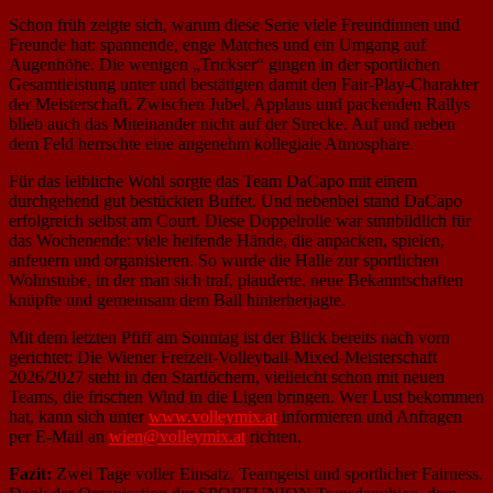
Schon früh zeigte sich, warum diese Serie viele Freundinnen und
Freunde hat: spannende, enge Matches und ein Umgang auf
Augenhöhe. Die wenigen „Trickser“ gingen in der sportlichen
Gesamtleistung unter und bestätigten damit den Fair-Play-Charakter
der Meisterschaft. Zwischen Jubel, Applaus und packenden Rallys
blieb auch das Miteinander nicht auf der Strecke. Auf und neben
dem Feld herrschte eine angenehm kollegiale Atmosphäre.
Für das leibliche Wohl sorgte das Team DaCapo mit einem
durchgehend gut bestückten Buffet. Und nebenbei stand DaCapo
erfolgreich selbst am Court. Diese Doppelrolle war sinnbildlich für
das Wochenende: viele helfende Hände, die anpacken, spielen,
anfeuern und organisieren. So wurde die Halle zur sportlichen
Wohnstube, in der man sich traf, plauderte, neue Bekanntschaften
knüpfte und gemeinsam dem Ball hinterherjagte.
Mit dem letzten Pfiff am Sonntag ist der Blick bereits nach vorn
gerichtet: Die Wiener Freizeit-Volleyball-Mixed-Meisterschaft
2026/2027 steht in den Startlöchern, vielleicht schon mit neuen
Teams, die frischen Wind in die Ligen bringen. Wer Lust bekommen
hat, kann sich unter
www.volleymix.at
informieren und Anfragen
per E-Mail an
wien@volleymix.at
richten.
Fazit:
Zwei Tage voller Einsatz, Teamgeist und sportlicher Fairness.