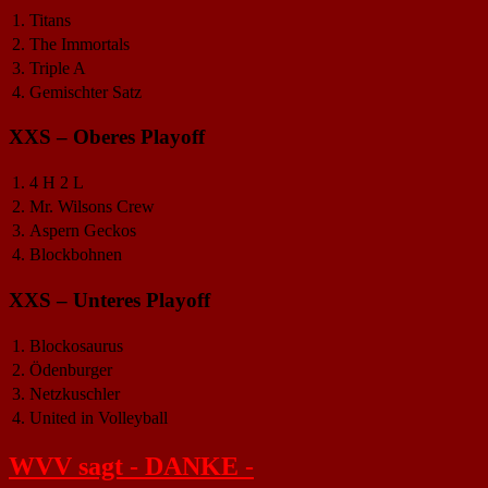
1.
Titans
2.
The Immortals
3.
Triple A
4.
Gemischter Satz
XXS – Oberes Playoff
1.
4 H 2 L
2.
Mr. Wilsons Crew
3.
Aspern Geckos
4.
Blockbohnen
XXS – Unteres Playoff
1.
Blockosaurus
2.
Ödenburger
3.
Netzkuschler
4.
United in Volleyball
WVV sagt - DANKE -