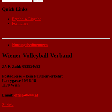
Quick Links
Ergebnis- Eingabe
Formulare
Nutzungsbedingungen
Wiener Volleyball Verband
ZVR-Zahl: 083954683
Postadresse – kein Parteienverkehr:
Lascygasse 10/16-18
1170 Wien
Email:
office@wvv.at
Zurück