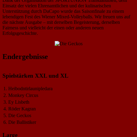
Dank der Organisation der SPORTUNION Transdanubien, dem
Einsatz der vielen Ehrenamtlichen und der kulinarischen
Unterstützung durch DaCapo wurde das Saisonfinale zu einem
lebendigen Fest des Wiener Mixed-Volleyballs. Wir freuen uns auf
die nächste Ausgabe – mit derselben Begeisterung, derselben
Fairness und vielleicht der einen oder anderen neuen
Erfolgsgeschichte.
Endergebnisse
Spielstärken XXL und XL
1.
Heibodntirlaunipledara
2.
Monkey Circus
3.
Ey Lisbeth
4.
Röder Kagran
5.
Die Geckos
6.
Die Ballistiker
Large