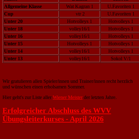
Allgemeine Klasse
Wat Kagran 1
U.Favoriten 1
Cup
vtr 2
U.Favoriten 1
Unter 20
Hotvolleys 1
Hotvolleys 1
Unter 18
volley16/1
Hotvolleys 1
Unter 16
volley16/1
Hotvolleys 1
Unter 15
Hotvolleys 1
Hotvolleys 1
Unter 14
volley16/1
Hotvolleys 1
Unter 13
volley16/1
Sokol V/1
Wir gratulieren allen Spieler/innen und Trainer/innen recht herzlich
und wünschen einen erholsamen Sommer.
Hier geht's zur Liste aller
Wiener Meister
der letzten Jahre.
Erfolgreicher Abschluss des WVV
Übungsleiterkurses - April 2026