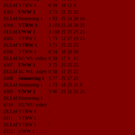
DLLM
VTRW 4
0
39
18
12
9
4303
UWW 1
3
75
25
25
25
DLLM
Simmering 1
1
93
25
24
28
16
4304
VTRW 4
3
103
22
26
30
25
DLLM
UWW 1
3
100
25
25
25
25
4305
VTRW 1
1
73
12
27
19
15
DLLM
VTRW 1
3
75
25
25
25
4306
VTRW 4
0
54
18
20
16
DLLM
SG WU volley
0
39
17
9
13
4307
UWW 1
3
75
25
25
25
DLLM
SG WU volley
0
58
11
25
22
4308
Simmering 1
3
77
25
27
25
DLLM
Simmering 1
1
73
18
25
21
9
4309
UWW 1
3
96
25
21
25
25
DLLM
Simmering 1
/
4310
SG WU volley
DLLM
VTRW 4
/
4311
VTRW 1
DLLM
VTRW 1
/
4312
UWW 1