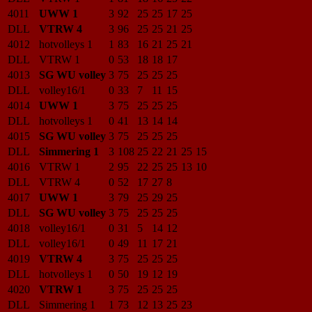
4011
UWW 1
3
92
25
25
17
25
DLL
VTRW 4
3
96
25
25
21
25
4012
hotvolleys 1
1
83
16
21
25
21
DLL
VTRW 1
0
53
18
18
17
4013
SG WU volley
3
75
25
25
25
DLL
volley16/1
0
33
7
11
15
4014
UWW 1
3
75
25
25
25
DLL
hotvolleys 1
0
41
13
14
14
4015
SG WU volley
3
75
25
25
25
DLL
Simmering 1
3
108
25
22
21
25
15
4016
VTRW 1
2
95
22
25
25
13
10
DLL
VTRW 4
0
52
17
27
8
4017
UWW 1
3
79
25
29
25
DLL
SG WU volley
3
75
25
25
25
4018
volley16/1
0
31
5
14
12
DLL
volley16/1
0
49
11
17
21
4019
VTRW 4
3
75
25
25
25
DLL
hotvolleys 1
0
50
19
12
19
4020
VTRW 1
3
75
25
25
25
DLL
Simmering 1
1
73
12
13
25
23