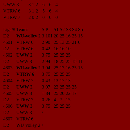
UWW 3
3
1
2
6
:
6
4
VTRW 6
3
1
2
5
:
6
4
VTRW 7
2
0
2
0
:
6
0
Liga/#
Teams
S
P
S1
S2
S3
S4
S5
D2
WU-volley 2
3
101
20
25
16
25
15
4601
VTRW 6
2
90
25
13
25
21
6
D2
VTRW 6
0
42
16
16
10
4602
UWW 2
3
75
25
25
25
D2
UWW 3
2
94
18
25
25
15
11
4603
WU-volley 2
3
94
25
13
16
25
15
D2
VTRW 6
3
75
25
25
25
4604
VTRW 7
0
43
13
17
13
D2
UWW 2
3
97
22
25
25
25
4605
UWW 3
1
84
25
20
22
17
D2
VTRW 7
0
26
4
7
15
4606
UWW 3
3
75
25
25
25
D2
UWW 3
/
4607
VTRW 6
D2
WU-volley 2
/