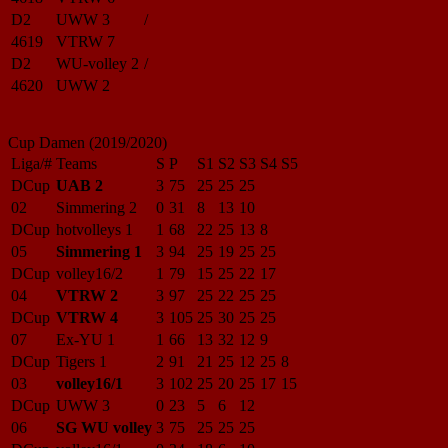
D2
UWW 3
/
4619
VTRW 7
D2
WU-volley 2
/
4620
UWW 2
Cup Damen (2019/2020)
Liga/#
Teams
S
P
S1
S2
S3
S4
S5
DCup
UAB 2
3
75
25
25
25
02
Simmering 2
0
31
8
13
10
DCup
hotvolleys 1
1
68
22
25
13
8
05
Simmering 1
3
94
25
19
25
25
DCup
volley16/2
1
79
15
25
22
17
04
VTRW 2
3
97
25
22
25
25
DCup
VTRW 4
3
105
25
30
25
25
07
Ex-YU 1
1
66
13
32
12
9
DCup
Tigers 1
2
91
21
25
12
25
8
03
volley16/1
3
102
25
20
25
17
15
DCup
UWW 3
0
23
5
6
12
06
SG WU volley
3
75
25
25
25