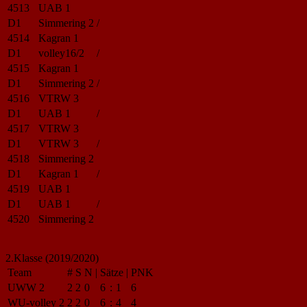
4513
UAB 1
D1
Simmering 2
/
4514
Kagran 1
D1
volley16/2
/
4515
Kagran 1
D1
Simmering 2
/
4516
VTRW 3
D1
UAB 1
/
4517
VTRW 3
D1
VTRW 3
/
4518
Simmering 2
D1
Kagran 1
/
4519
UAB 1
D1
UAB 1
/
4520
Simmering 2
2.Klasse (2019/2020)
Team
#
S
N
|
Sätze
|
PNK
UWW 2
2
2
0
6
:
1
6
WU-volley 2
2
2
0
6
:
4
4