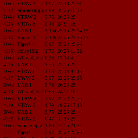
DVor
VTRW 3
1
97
23
18
25
31
4112
Simmering 2
3
99
25
25
16
33
DVor
VTRW 2
3
76
26
25
25
4113
VTRW 6
0
49
24
9
16
DVor
UAB 1
3
104
25
15
25
24
15
4114
Kagran 1
2
109
22
25
23
26
13
DVor
Tigers 1
3
97
25
22
25
25
4115
volley16/2
1
78
20
25
11
22
DVor
WU-volley 2
0
35
17
14
4
4116
UAB 2
3
75
25
25
25
DVor
VTRW 6
1
63
25
14
9
15
4117
UWW 3
3
97
22
25
25
25
DVor
UAB 1
3
76
26
25
25
4118
WU-volley 2
0
63
24
21
18
DVor
VTRW 2
3
97
25
22
25
25
4119
VTRW 3
1
79
19
25
17
18
DVor
UAB 2
3
75
25
25
25
4120
VTRW 2
0
47
9
15
23
DVor
Simmering 2
1
80
12
25
21
22
4121
Tigers 1
3
97
25
22
25
25