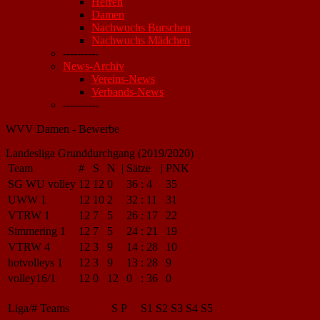
Herren
Damen
Nachwuchs Burschen
Nachwuchs Mädchen
----------
News-Archiv
Vereins-News
Verbands-News
----------
WVV Damen - Bewerbe
Landesliga Grunddurchgang (2019/2020)
Team
#
S
N
|
Sätze
|
PNK
SG WU volley
12
12
0
36
:
4
35
UWW 1
12
10
2
32
:
11
31
VTRW 1
12
7
5
26
:
17
22
Simmering 1
12
7
5
24
:
21
19
VTRW 4
12
3
9
14
:
28
10
hotvolleys 1
12
3
9
13
:
28
9
volley16/1
12
0
12
0
:
36
0
Liga/#
Teams
S
P
S1
S2
S3
S4
S5