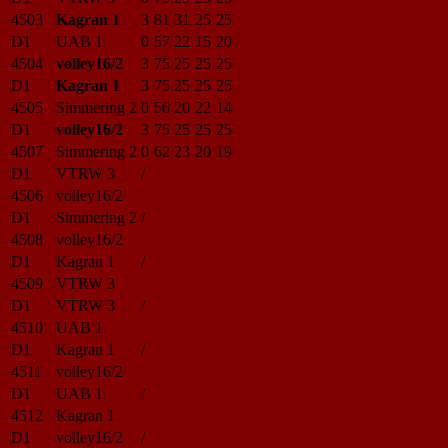
4503
Kagran 1
3
81
31
25
25
D1
UAB 1
0
57
22
15
20
4504
volley16/2
3
75
25
25
25
D1
Kagran 1
3
75
25
25
25
4505
Simmering 2
0
56
20
22
14
D1
volley16/2
3
75
25
25
25
4507
Simmering 2
0
62
23
20
19
D1
VTRW 3
/
4506
volley16/2
D1
Simmering 2
/
4508
volley16/2
D1
Kagran 1
/
4509
VTRW 3
D1
VTRW 3
/
4510
UAB 1
D1
Kagran 1
/
4511
volley16/2
D1
UAB 1
/
4512
Kagran 1
D1
volley16/2
/