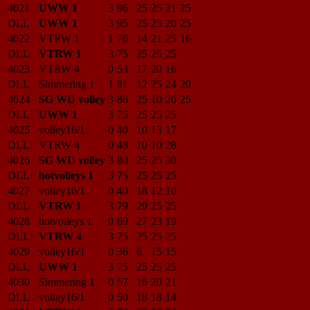
4021
UWW 1
3
96
25
25
21
25
DLL
UWW 1
3
95
25
25
20
25
4022
VTRW 1
1
76
14
21
25
16
DLL
VTRW 1
3
75
25
25
25
4023
VTRW 4
0
53
17
20
16
DLL
Simmering 1
1
81
12
25
24
20
4024
SG WU volley
3
86
25
10
26
25
DLL
UWW 1
3
75
25
25
25
4025
volley16/1
0
40
10
13
17
DLL
VTRW 4
0
48
10
10
28
4026
SG WU volley
3
80
25
25
30
DLL
hotvolleys 1
3
75
25
25
25
4027
volley16/1
0
40
18
12
10
DLL
VTRW 1
3
79
29
25
25
4028
hotvolleys 1
0
69
27
23
19
DLL
VTRW 4
3
75
25
25
25
4029
volley16/1
0
36
6
15
15
DLL
UWW 1
3
75
25
25
25
4030
Simmering 1
0
57
16
20
21
DLL
volley16/1
0
50
18
18
14