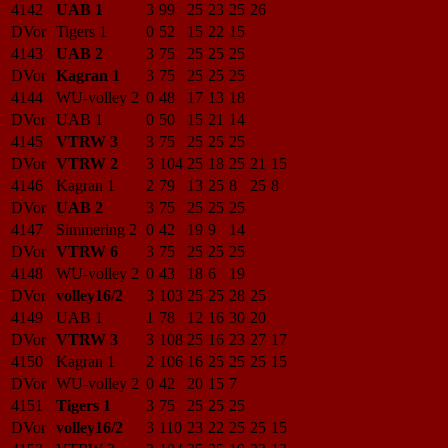
4142
UAB 1
3
99
25
23
25
26
DVor
Tigers 1
0
52
15
22
15
4143
UAB 2
3
75
25
25
25
DVor
Kagran 1
3
75
25
25
25
4144
WU-volley 2
0
48
17
13
18
DVor
UAB 1
0
50
15
21
14
4145
VTRW 3
3
75
25
25
25
DVor
VTRW 2
3
104
25
18
25
21
15
4146
Kagran 1
2
79
13
25
8
25
8
DVor
UAB 2
3
75
25
25
25
4147
Simmering 2
0
42
19
9
14
DVor
VTRW 6
3
75
25
25
25
4148
WU-volley 2
0
43
18
6
19
DVor
volley16/2
3
103
25
25
28
25
4149
UAB 1
1
78
12
16
30
20
DVor
VTRW 3
3
108
25
16
23
27
17
4150
Kagran 1
2
106
16
25
25
25
15
DVor
WU-volley 2
0
42
20
15
7
4151
Tigers 1
3
75
25
25
25
DVor
volley16/2
3
110
23
22
25
25
15