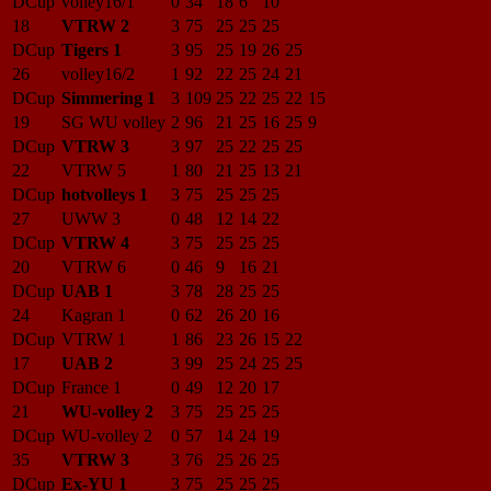
DCup
volley16/1
0
34
18
6
10
18
VTRW 2
3
75
25
25
25
DCup
Tigers 1
3
95
25
19
26
25
26
volley16/2
1
92
22
25
24
21
DCup
Simmering 1
3
109
25
22
25
22
15
19
SG WU volley
2
96
21
25
16
25
9
DCup
VTRW 3
3
97
25
22
25
25
22
VTRW 5
1
80
21
25
13
21
DCup
hotvolleys 1
3
75
25
25
25
27
UWW 3
0
48
12
14
22
DCup
VTRW 4
3
75
25
25
25
20
VTRW 6
0
46
9
16
21
DCup
UAB 1
3
78
28
25
25
24
Kagran 1
0
62
26
20
16
DCup
VTRW 1
1
86
23
26
15
22
17
UAB 2
3
99
25
24
25
25
DCup
France 1
0
49
12
20
17
21
WU-volley 2
3
75
25
25
25
DCup
WU-volley 2
0
57
14
24
19
35
VTRW 3
3
76
25
26
25
DCup
Ex-YU 1
3
75
25
25
25