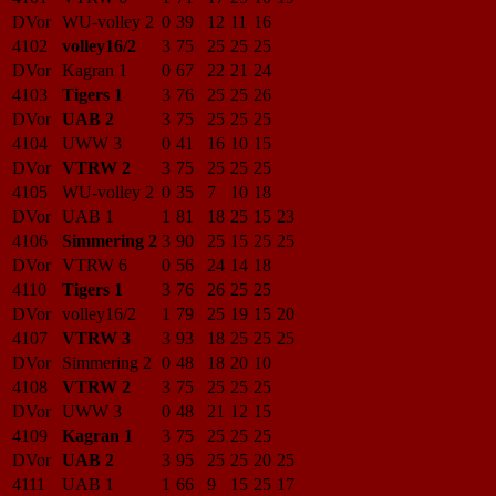
DVor
WU-volley 2
0
39
12
11
16
4102
volley16/2
3
75
25
25
25
DVor
Kagran 1
0
67
22
21
24
4103
Tigers 1
3
76
25
25
26
DVor
UAB 2
3
75
25
25
25
4104
UWW 3
0
41
16
10
15
DVor
VTRW 2
3
75
25
25
25
4105
WU-volley 2
0
35
7
10
18
DVor
UAB 1
1
81
18
25
15
23
4106
Simmering 2
3
90
25
15
25
25
DVor
VTRW 6
0
56
24
14
18
4110
Tigers 1
3
76
26
25
25
DVor
volley16/2
1
79
25
19
15
20
4107
VTRW 3
3
93
18
25
25
25
DVor
Simmering 2
0
48
18
20
10
4108
VTRW 2
3
75
25
25
25
DVor
UWW 3
0
48
21
12
15
4109
Kagran 1
3
75
25
25
25
DVor
UAB 2
3
95
25
25
20
25
4111
UAB 1
1
66
9
15
25
17