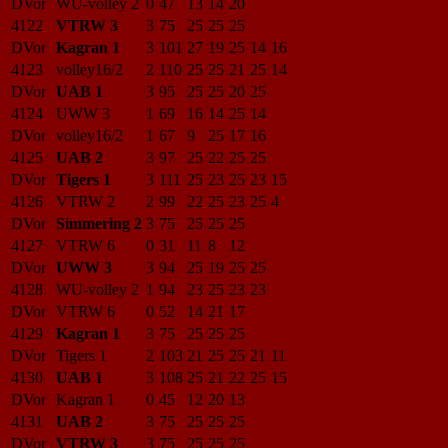
DVor
WU-volley 2
0
47
13
14
20
4122
VTRW 3
3
75
25
25
25
DVor
Kagran 1
3
101
27
19
25
14
16
4123
volley16/2
2
110
25
25
21
25
14
DVor
UAB 1
3
95
25
25
20
25
4124
UWW 3
1
69
16
14
25
14
DVor
volley16/2
1
67
9
25
17
16
4125
UAB 2
3
97
25
22
25
25
DVor
Tigers 1
3
111
25
23
25
23
15
4126
VTRW 2
2
99
22
25
23
25
4
DVor
Simmering 2
3
75
25
25
25
4127
VTRW 6
0
31
11
8
12
DVor
UWW 3
3
94
25
19
25
25
4128
WU-volley 2
1
94
23
25
23
23
DVor
VTRW 6
0
52
14
21
17
4129
Kagran 1
3
75
25
25
25
DVor
Tigers 1
2
103
21
25
25
21
11
4130
UAB 1
3
108
25
21
22
25
15
DVor
Kagran 1
0
45
12
20
13
4131
UAB 2
3
75
25
25
25
DVor
VTRW 3
3
75
25
25
25