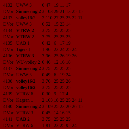
4132
UWW 3
0
47
19
11
17
DVor
Simmering 2
3
103
29
21
13
25
15
4133
volley16/2
2
110
27
25
25
22
11
DVor
UWW 3
0
52
15
23
14
4134
VTRW 2
3
75
25
25
25
DVor
VTRW 2
3
75
25
25
25
4135
UAB 1
0
42
6
17
19
DVor
Tigers 1
1
96
23
24
25
24
4136
VTRW 3
3
96
25
26
19
26
DVor
WU-volley 2
0
46
12
16
18
4137
Simmering 2
3
75
25
25
25
DVor
UWW 3
0
49
6
19
24
4138
volley16/2
3
76
25
25
26
DVor
volley16/2
3
75
25
25
25
4139
VTRW 6
0
30
9
17
4
DVor
Kagran 1
2
103
18
25
25
24
11
4140
Simmering 2
3
109
25
23
20
26
15
DVor
VTRW 3
0
45
14
16
15
4141
UAB 2
3
75
25
25
25
DVor
VTRW 6
1
81
23
25
9
24