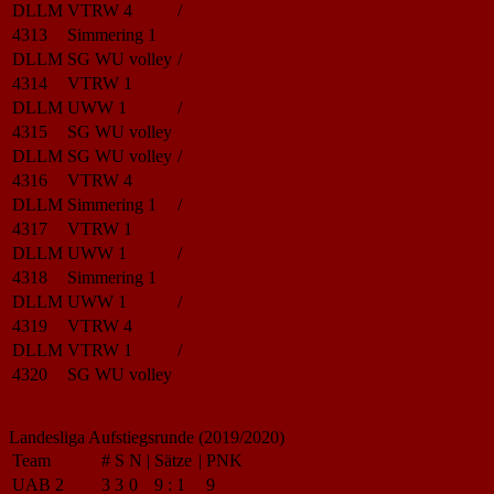
DLLM
VTRW 4
/
4313
Simmering 1
DLLM
SG WU volley
/
4314
VTRW 1
DLLM
UWW 1
/
4315
SG WU volley
DLLM
SG WU volley
/
4316
VTRW 4
DLLM
Simmering 1
/
4317
VTRW 1
DLLM
UWW 1
/
4318
Simmering 1
DLLM
UWW 1
/
4319
VTRW 4
DLLM
VTRW 1
/
4320
SG WU volley
Landesliga Aufstiegsrunde (2019/2020)
Team
#
S
N
|
Sätze
|
PNK
UAB 2
3
3
0
9
:
1
9