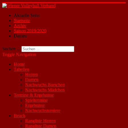
Aktuelle Seite:
Startseite
Archiv
Saison 2019/2020
Damen
Suchen ...
Toggle Navigation
Home
Tabellen
Herren
Damen
Nachwuchs Burschen
Nachwuchs Mädchen
Termine & Ergebnisse
Spieltermine
Ergebnisse
Nachwuchsturniere
Beach
Rangliste Herren
Rangliste Damen