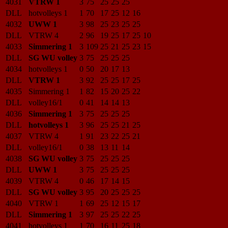
4031
VTRW 1
3
75
25
25
25
DLL
hotvolleys 1
1
70
17
25
12
16
4032
UWW 1
3
98
25
23
25
25
DLL
VTRW 4
2
96
19
25
17
25
10
4033
Simmering 1
3
109
25
21
25
23
15
DLL
SG WU volley
3
75
25
25
25
4034
hotvolleys 1
0
50
20
17
13
DLL
VTRW 1
3
92
25
25
17
25
4035
Simmering 1
1
82
15
20
25
22
DLL
volley16/1
0
41
14
14
13
4036
Simmering 1
3
75
25
25
25
DLL
hotvolleys 1
3
96
25
25
21
25
4037
VTRW 4
1
91
23
22
25
21
DLL
volley16/1
0
38
13
11
14
4038
SG WU volley
3
75
25
25
25
DLL
UWW 1
3
75
25
25
25
4039
VTRW 4
0
46
17
14
15
DLL
SG WU volley
3
95
20
25
25
25
4040
VTRW 1
1
69
25
12
15
17
DLL
Simmering 1
3
97
25
25
22
25
4041
hotvolleys 1
1
70
16
11
25
18