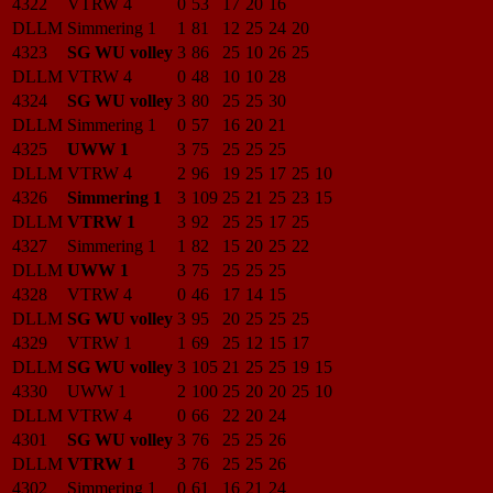
4322
VTRW 4
0
53
17
20
16
DLLM
Simmering 1
1
81
12
25
24
20
4323
SG WU volley
3
86
25
10
26
25
DLLM
VTRW 4
0
48
10
10
28
4324
SG WU volley
3
80
25
25
30
DLLM
Simmering 1
0
57
16
20
21
4325
UWW 1
3
75
25
25
25
DLLM
VTRW 4
2
96
19
25
17
25
10
4326
Simmering 1
3
109
25
21
25
23
15
DLLM
VTRW 1
3
92
25
25
17
25
4327
Simmering 1
1
82
15
20
25
22
DLLM
UWW 1
3
75
25
25
25
4328
VTRW 4
0
46
17
14
15
DLLM
SG WU volley
3
95
20
25
25
25
4329
VTRW 1
1
69
25
12
15
17
DLLM
SG WU volley
3
105
21
25
25
19
15
4330
UWW 1
2
100
25
20
20
25
10
DLLM
VTRW 4
0
66
22
20
24
4301
SG WU volley
3
76
25
25
26
DLLM
VTRW 1
3
76
25
25
26
4302
Simmering 1
0
61
16
21
24