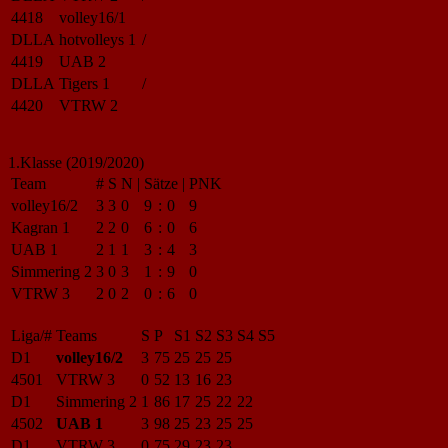
4418
volley16/1
DLLA
hotvolleys 1
/
4419
UAB 2
DLLA
Tigers 1
/
4420
VTRW 2
1.Klasse (2019/2020)
Team
#
S
N
|
Sätze
|
PNK
volley16/2
3
3
0
9
:
0
9
Kagran 1
2
2
0
6
:
0
6
UAB 1
2
1
1
3
:
4
3
Simmering 2
3
0
3
1
:
9
0
VTRW 3
2
0
2
0
:
6
0
Liga/#
Teams
S
P
S1
S2
S3
S4
S5
D1
volley16/2
3
75
25
25
25
4501
VTRW 3
0
52
13
16
23
D1
Simmering 2
1
86
17
25
22
22
4502
UAB 1
3
98
25
23
25
25
D1
VTRW 3
0
75
29
23
23