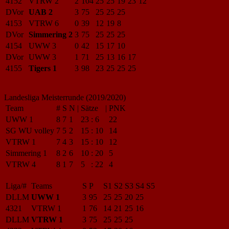
4152
VTRW 2
2
104
25
25
19
23
12
DVor
UAB 2
3
75
25
25
25
4153
VTRW 6
0
39
12
19
8
DVor
Simmering 2
3
75
25
25
25
4154
UWW 3
0
42
15
17
10
DVor
UWW 3
1
71
25
13
16
17
4155
Tigers 1
3
98
23
25
25
25
Landesliga Meisterrunde (2019/2020)
Team
#
S
N
|
Sätze
|
PNK
UWW 1
8
7
1
23
:
6
22
SG WU volley
7
5
2
15
:
10
14
VTRW 1
7
4
3
15
:
10
12
Simmering 1
8
2
6
10
:
20
5
VTRW 4
8
1
7
5
:
22
4
Liga/#
Teams
S
P
S1
S2
S3
S4
S5
DLLM
UWW 1
3
95
25
25
20
25
4321
VTRW 1
1
76
14
21
25
16
DLLM
VTRW 1
3
75
25
25
25