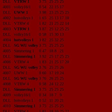
DLL
VTRW 1
3
75
25
25
25
4001
volley16/1
0
54
22
15
17
DLL
UWW 1
3
98
23
25
25
25
4002
hotvolleys 1
1
65
25
13
17
10
DLL
VTRW 4
1
82
21
25
22
14
4003
VTRW 1
3
87
25
12
25
25
DLL
volley16/1
0
58
15
30
13
4004
hotvolleys 1
3
82
25
32
25
DLL
SG WU volley
3
75
25
25
25
4005
Simmering 1
0
47
18
8
21
DLL
Simmering 1
3
92
25
17
25
25
4006
VTRW 4
1
83
21
25
17
20
DLL
SG WU volley
3
76
25
25
26
4007
UWW 1
0
60
17
19
24
DLL
SG WU volley
3
76
26
25
25
4008
VTRW 4
0
58
24
12
22
DLL
Simmering 1
3
75
25
25
25
4009
volley16/1
0
34
18
7
9
DLL
hotvolleys 1
0
52
11
20
21
4010
Simmering 1
3
75
25
25
25
DLL
VTRW 1
1
81
18
16
25
22