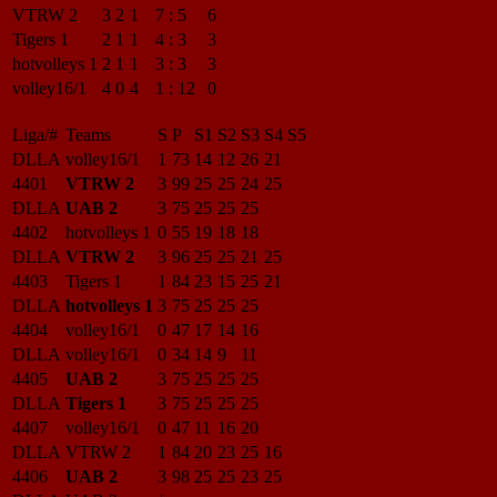
VTRW 2
3
2
1
7
:
5
6
Tigers 1
2
1
1
4
:
3
3
hotvolleys 1
2
1
1
3
:
3
3
volley16/1
4
0
4
1
:
12
0
Liga/#
Teams
S
P
S1
S2
S3
S4
S5
DLLA
volley16/1
1
73
14
12
26
21
4401
VTRW 2
3
99
25
25
24
25
DLLA
UAB 2
3
75
25
25
25
4402
hotvolleys 1
0
55
19
18
18
DLLA
VTRW 2
3
96
25
25
21
25
4403
Tigers 1
1
84
23
15
25
21
DLLA
hotvolleys 1
3
75
25
25
25
4404
volley16/1
0
47
17
14
16
DLLA
volley16/1
0
34
14
9
11
4405
UAB 2
3
75
25
25
25
DLLA
Tigers 1
3
75
25
25
25
4407
volley16/1
0
47
11
16
20
DLLA
VTRW 2
1
84
20
23
25
16
4406
UAB 2
3
98
25
25
23
25