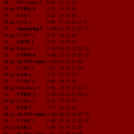
49
WU-volley 2
0
43
15
13
15
DCup
VTRW 4
3
75
25
25
25
50
UAB 1
0
45
13
14
18
DCup
UAB 2
2
99
27
25
21
17
9
51
Simmering 1
3
109
25
19
25
25
15
DCup
VTRW 3
0
33
10
13
10
52
UWW 1
3
75
25
25
25
DCup
Kagran 1
2
103
18
25
25
22
13
53
VTRW 4
3
98
25
15
18
25
15
DCup
SG WU volley
3
100
25
25
25
25
54
VTRW 2
1
92
23
19
27
23
DCup
UAB 2
3
75
25
25
25
56
VTRW 3
0
49
18
21
10
DCup
hotvolleys 1
2
95
23
15
25
25
7
55
VTRW 1
3
105
25
25
22
18
15
DCup
VTRW 4
0
55
17
13
25
58
UAB 2
3
77
25
25
27
DCup
SG WU volley
3
103
20
25
18
25
15
59
VTRW 1
2
98
25
18
25
20
10
DCup
UAB 2
3
90
25
15
25
25
60
SG WU volley
1
82
17
25
22
18