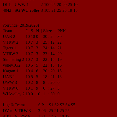
DLL
UWW 1
2
100
25
20
20
25
10
4042
SG WU volley
3
105
21
25
25
19
15
Vorrunde (2019/2020)
Team
#
S
N
|
Sätze
|
PNK
UAB 2
10
10
0
30
:
2
30
VTRW 2
10
7
3
25
:
12
22
Tigers 1
10
7
3
24
:
14
21
VTRW 3
10
7
3
23
:
14
20
Simmering 2
10
7
3
22
:
15
19
volley16/2
10
5
5
22
:
18
16
Kagran 1
10
4
6
20
:
20
15
UAB 1
10
5
5
18
:
21
13
UWW 3
10
2
8
8
:
26
6
VTRW 6
10
1
9
6
:
27
3
WU-volley 2
10
0
10
1
:
30
0
Liga/#
Teams
S
P
S1
S2
S3
S4
S5
DVor
VTRW 3
3
96
25
21
25
25
4101
VTRW 6
1
71
17
25
10
19