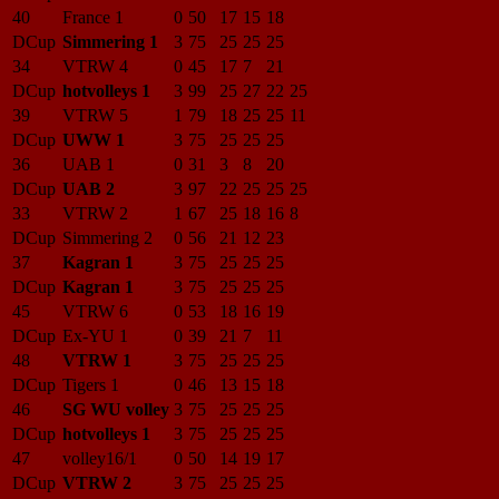
40
France 1
0
50
17
15
18
DCup
Simmering 1
3
75
25
25
25
34
VTRW 4
0
45
17
7
21
DCup
hotvolleys 1
3
99
25
27
22
25
39
VTRW 5
1
79
18
25
25
11
DCup
UWW 1
3
75
25
25
25
36
UAB 1
0
31
3
8
20
DCup
UAB 2
3
97
22
25
25
25
33
VTRW 2
1
67
25
18
16
8
DCup
Simmering 2
0
56
21
12
23
37
Kagran 1
3
75
25
25
25
DCup
Kagran 1
3
75
25
25
25
45
VTRW 6
0
53
18
16
19
DCup
Ex-YU 1
0
39
21
7
11
48
VTRW 1
3
75
25
25
25
DCup
Tigers 1
0
46
13
15
18
46
SG WU volley
3
75
25
25
25
DCup
hotvolleys 1
3
75
25
25
25
47
volley16/1
0
50
14
19
17
DCup
VTRW 2
3
75
25
25
25