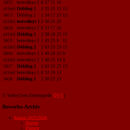
3412
hotvolleys 2
0
27
11
16
u11m1
Döbling 1
2
55
25
15
15
3413
Döbling 2
1
54
17
25
12
u11m1
hotvolleys 1
2
50
25
25
3414
hotvolleys 2
0
33
17
16
u11m1
Döbling 1
2
58
18
25
15
3415
hotvolleys 2
1
45
25
9
11
u11m1
Döbling 2
2
63
25
23
15
3416
hotvolleys 1
1
49
18
25
6
u11m1
hotvolleys 2
1
48
25
14
9
3417
Döbling 2
2
62
22
25
15
u11m1
hotvolleys 1
0
32
19
13
3418
Döbling 1
2
50
25
25
© VolleyTom (Datenquelle
ÖVV
)
Bewerbs-Archiv
Saison 2025/2026
Herren
Damen