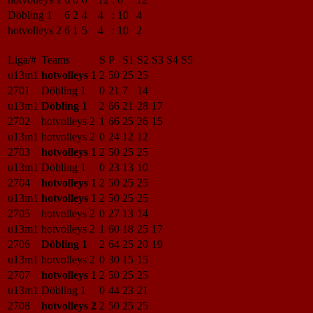
Döbling 1
6
2
4
4
:
10
4
hotvolleys 2
6
1
5
4
:
10
2
Liga/#
Teams
S
P
S1
S2
S3
S4
S5
u13m1
hotvolleys 1
2
50
25
25
2701
Döbling 1
0
21
7
14
u13m1
Döbling 1
2
66
21
28
17
2702
hotvolleys 2
1
66
25
26
15
u13m1
hotvolleys 2
0
24
12
12
2703
hotvolleys 1
2
50
25
25
u13m1
Döbling 1
0
23
13
10
2704
hotvolleys 1
2
50
25
25
u13m1
hotvolleys 1
2
50
25
25
2705
hotvolleys 2
0
27
13
14
u13m1
hotvolleys 2
1
60
18
25
17
2706
Döbling 1
2
64
25
20
19
u13m1
hotvolleys 2
0
30
15
15
2707
hotvolleys 1
2
50
25
25
u13m1
Döbling 1
0
44
23
21
2708
hotvolleys 2
2
50
25
25