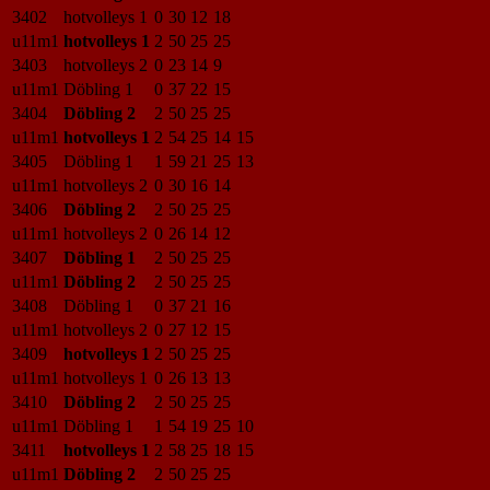
3402
hotvolleys 1
0
30
12
18
u11m1
hotvolleys 1
2
50
25
25
3403
hotvolleys 2
0
23
14
9
u11m1
Döbling 1
0
37
22
15
3404
Döbling 2
2
50
25
25
u11m1
hotvolleys 1
2
54
25
14
15
3405
Döbling 1
1
59
21
25
13
u11m1
hotvolleys 2
0
30
16
14
3406
Döbling 2
2
50
25
25
u11m1
hotvolleys 2
0
26
14
12
3407
Döbling 1
2
50
25
25
u11m1
Döbling 2
2
50
25
25
3408
Döbling 1
0
37
21
16
u11m1
hotvolleys 2
0
27
12
15
3409
hotvolleys 1
2
50
25
25
u11m1
hotvolleys 1
0
26
13
13
3410
Döbling 2
2
50
25
25
u11m1
Döbling 1
1
54
19
25
10
3411
hotvolleys 1
2
58
25
18
15
u11m1
Döbling 2
2
50
25
25