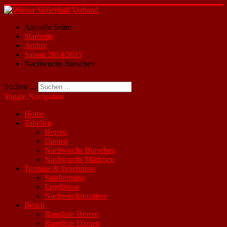
Aktuelle Seite:
Startseite
Archiv
Saison 2014/2015
Nachwuchs Burschen
Suchen ...
Toggle Navigation
Home
Tabellen
Herren
Damen
Nachwuchs Burschen
Nachwuchs Mädchen
Termine & Ergebnisse
Spieltermine
Ergebnisse
Nachwuchsturniere
Beach
Rangliste Herren
Rangliste Damen