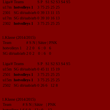
Liga/#
Teams
S
P
S1
S2
S3
S4
S5
u17m
hotvolleys 1
3
75
25
25
25
2301
SG dö/uab/arb
0
39
13
11
15
u17m
SG dö/uab/arb
0
39
10
16
13
2302
hotvolleys 1
3
75
25
25
25
1.Klasse (2014/2015)
Team
#
S
N
|
Sätze
|
PNK
hotvolleys 1
2
2
0
6
:
0
6
SG dö/uab/arb
2
0
2
0
:
6
0
Liga/#
Teams
S
P
S1
S2
S3
S4
S5
u15m
SG dö/uab/arb
0
45
11
15
19
2501
hotvolleys 1
3
75
25
25
25
u15m
hotvolleys 1
3
75
25
25
25
2502
SG dö/uab/arb
0
26
6
12
8
1.Klasse (2014/2015)
Team
#
S
N
|
Sätze
|
PNK
hotvolleys 1
6
6
0
12
:
0
12