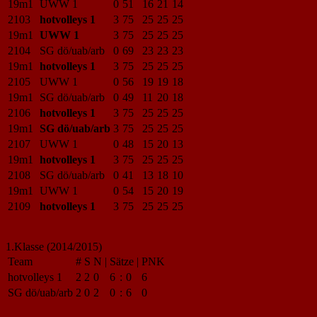
19m1
UWW 1
0
51
16
21
14
2103
hotvolleys 1
3
75
25
25
25
19m1
UWW 1
3
75
25
25
25
2104
SG dö/uab/arb
0
69
23
23
23
19m1
hotvolleys 1
3
75
25
25
25
2105
UWW 1
0
56
19
19
18
19m1
SG dö/uab/arb
0
49
11
20
18
2106
hotvolleys 1
3
75
25
25
25
19m1
SG dö/uab/arb
3
75
25
25
25
2107
UWW 1
0
48
15
20
13
19m1
hotvolleys 1
3
75
25
25
25
2108
SG dö/uab/arb
0
41
13
18
10
19m1
UWW 1
0
54
15
20
19
2109
hotvolleys 1
3
75
25
25
25
1.Klasse (2014/2015)
Team
#
S
N
|
Sätze
|
PNK
hotvolleys 1
2
2
0
6
:
0
6
SG dö/uab/arb
2
0
2
0
:
6
0