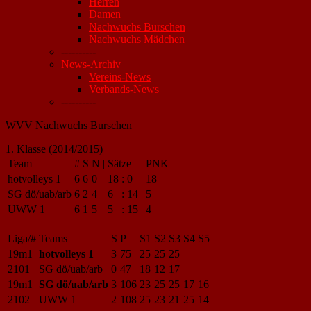
Herren
Damen
Nachwuchs Burschen
Nachwuchs Mädchen
----------
News-Archiv
Vereins-News
Verbands-News
----------
WVV Nachwuchs Burschen
1. Klasse (2014/2015)
Team
#
S
N
|
Sätze
|
PNK
hotvolleys 1
6
6
0
18
:
0
18
SG dö/uab/arb
6
2
4
6
:
14
5
UWW 1
6
1
5
5
:
15
4
Liga/#
Teams
S
P
S1
S2
S3
S4
S5
19m1
hotvolleys 1
3
75
25
25
25
2101
SG dö/uab/arb
0
47
18
12
17
19m1
SG dö/uab/arb
3
106
23
25
25
17
16
2102
UWW 1
2
108
25
23
21
25
14