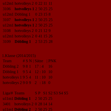
u12m1
hotvolleys 2
0
22
11
11
3106
hotvolleys 1
2
50
25
25
u12m1
Döbling 1
0
23
15
8
3107
hotvolleys 1
2
50
25
25
u12m1
hotvolleys 1
2
50
25
25
3108
hotvolleys 2
0
21
12
9
u12m1
hotvolleys 2
0
41
15
26
3109
Döbling 1
2
53
25
28
1.Klasse (2014/2015)
Team
#
S
N
|
Sätze
|
PNK
Döbling 2
9
8
1
17
:
4
16
Döbling 1
9
5
4
12
:
10
10
hotvolleys 1
9
5
4
11
:
10
10
hotvolleys 2
9
0
9
2
:
18
0
Liga/#
Teams
S
P
S1
S2
S3
S4
S5
u11m1
Döbling 1
2
50
25
25
3401
hotvolleys 2
0
28
14
14
u11m1
Döbling 2
2
50
25
25