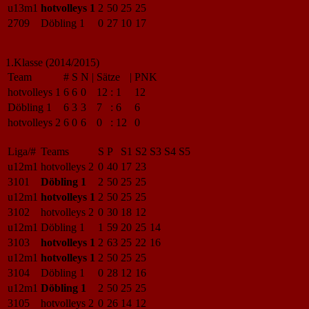
u13m1
hotvolleys 1
2
50
25
25
2709
Döbling 1
0
27
10
17
1.Klasse (2014/2015)
Team
#
S
N
|
Sätze
|
PNK
hotvolleys 1
6
6
0
12
:
1
12
Döbling 1
6
3
3
7
:
6
6
hotvolleys 2
6
0
6
0
:
12
0
Liga/#
Teams
S
P
S1
S2
S3
S4
S5
u12m1
hotvolleys 2
0
40
17
23
3101
Döbling 1
2
50
25
25
u12m1
hotvolleys 1
2
50
25
25
3102
hotvolleys 2
0
30
18
12
u12m1
Döbling 1
1
59
20
25
14
3103
hotvolleys 1
2
63
25
22
16
u12m1
hotvolleys 1
2
50
25
25
3104
Döbling 1
0
28
12
16
u12m1
Döbling 1
2
50
25
25
3105
hotvolleys 2
0
26
14
12