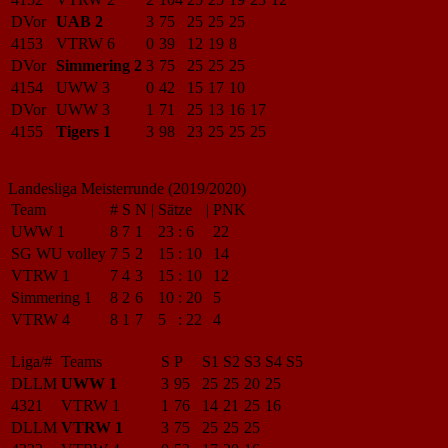
DVor
UAB 2
3
75
25
25
25
4153
VTRW 6
0
39
12
19
8
DVor
Simmering 2
3
75
25
25
25
4154
UWW 3
0
42
15
17
10
DVor
UWW 3
1
71
25
13
16
17
4155
Tigers 1
3
98
23
25
25
25
Landesliga Meisterrunde (2019/2020)
Team
#
S
N
|
Sätze
|
PNK
UWW 1
8
7
1
23
:
6
22
SG WU volley
7
5
2
15
:
10
14
VTRW 1
7
4
3
15
:
10
12
Simmering 1
8
2
6
10
:
20
5
VTRW 4
8
1
7
5
:
22
4
Liga/#
Teams
S
P
S1
S2
S3
S4
S5
DLLM
UWW 1
3
95
25
25
20
25
4321
VTRW 1
1
76
14
21
25
16
DLLM
VTRW 1
3
75
25
25
25