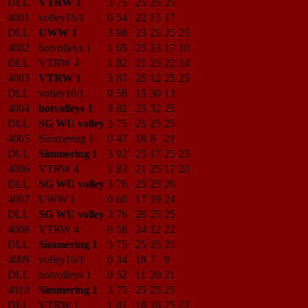
DLL
VTRW 1
3
75
25
25
25
4001
volley16/1
0
54
22
15
17
DLL
UWW 1
3
98
23
25
25
25
4002
hotvolleys 1
1
65
25
13
17
10
DLL
VTRW 4
1
82
21
25
22
14
4003
VTRW 1
3
87
25
12
25
25
DLL
volley16/1
0
58
15
30
13
4004
hotvolleys 1
3
82
25
32
25
DLL
SG WU volley
3
75
25
25
25
4005
Simmering 1
0
47
18
8
21
DLL
Simmering 1
3
92
25
17
25
25
4006
VTRW 4
1
83
21
25
17
20
DLL
SG WU volley
3
76
25
25
26
4007
UWW 1
0
60
17
19
24
DLL
SG WU volley
3
76
26
25
25
4008
VTRW 4
0
58
24
12
22
DLL
Simmering 1
3
75
25
25
25
4009
volley16/1
0
34
18
7
9
DLL
hotvolleys 1
0
52
11
20
21
4010
Simmering 1
3
75
25
25
25
DLL
VTRW 1
1
81
18
16
25
22