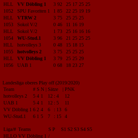
HLL
VV Döbling 1
3
92
25
17
25
25
1052
SPU Favoriten 1
1
85
22
25
19
19
HLL
VTRW 2
3
75
25
25
25
1053
Sokol V/2
0
46
11
16
19
HLL
Sokol V/2
1
73
25
16
16
16
1054
WU-Stud.1
3
96
21
25
25
25
HLL
hotvolleys 3
0
48
15
18
15
1055
hotvolleys 2
3
75
25
25
25
HLL
VV Döbling 1
3
79
25
25
29
1056
UAB 1
0
68
18
23
27
Landesliga oberes Play off (2019/2020)
Team
#
S
N
|
Sätze
|
PNK
hotvolleys 2
5
4
1
12
:
4
12
UAB 1
5
4
1
12
:
5
11
VV Döbling 1
6
2
4
6
:
13
6
WU-Stud.1
6
1
5
7
:
15
4
Liga/#
Teams
S
P
S1
S2
S3
S4
S5
HLLO
VV Döbling 1
/