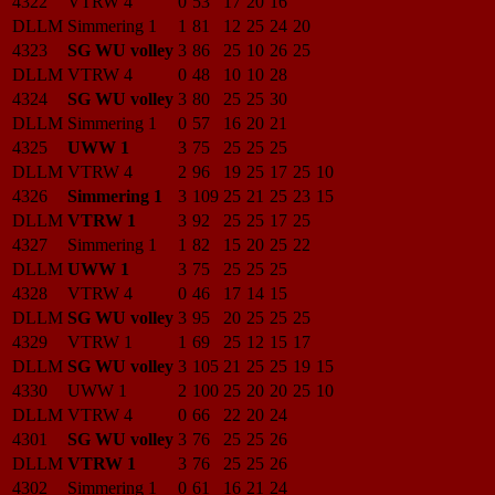
4322
VTRW 4
0
53
17
20
16
DLLM
Simmering 1
1
81
12
25
24
20
4323
SG WU volley
3
86
25
10
26
25
DLLM
VTRW 4
0
48
10
10
28
4324
SG WU volley
3
80
25
25
30
DLLM
Simmering 1
0
57
16
20
21
4325
UWW 1
3
75
25
25
25
DLLM
VTRW 4
2
96
19
25
17
25
10
4326
Simmering 1
3
109
25
21
25
23
15
DLLM
VTRW 1
3
92
25
25
17
25
4327
Simmering 1
1
82
15
20
25
22
DLLM
UWW 1
3
75
25
25
25
4328
VTRW 4
0
46
17
14
15
DLLM
SG WU volley
3
95
20
25
25
25
4329
VTRW 1
1
69
25
12
15
17
DLLM
SG WU volley
3
105
21
25
25
19
15
4330
UWW 1
2
100
25
20
20
25
10
DLLM
VTRW 4
0
66
22
20
24
4301
SG WU volley
3
76
25
25
26
DLLM
VTRW 1
3
76
25
25
26
4302
Simmering 1
0
61
16
21
24