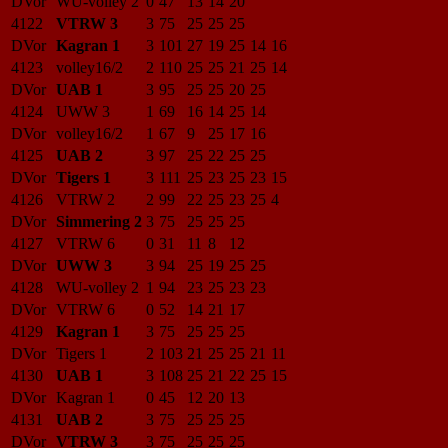
DVor
WU-volley 2
0
47
13
14
20
4122
VTRW 3
3
75
25
25
25
DVor
Kagran 1
3
101
27
19
25
14
16
4123
volley16/2
2
110
25
25
21
25
14
DVor
UAB 1
3
95
25
25
20
25
4124
UWW 3
1
69
16
14
25
14
DVor
volley16/2
1
67
9
25
17
16
4125
UAB 2
3
97
25
22
25
25
DVor
Tigers 1
3
111
25
23
25
23
15
4126
VTRW 2
2
99
22
25
23
25
4
DVor
Simmering 2
3
75
25
25
25
4127
VTRW 6
0
31
11
8
12
DVor
UWW 3
3
94
25
19
25
25
4128
WU-volley 2
1
94
23
25
23
23
DVor
VTRW 6
0
52
14
21
17
4129
Kagran 1
3
75
25
25
25
DVor
Tigers 1
2
103
21
25
25
21
11
4130
UAB 1
3
108
25
21
22
25
15
DVor
Kagran 1
0
45
12
20
13
4131
UAB 2
3
75
25
25
25
DVor
VTRW 3
3
75
25
25
25