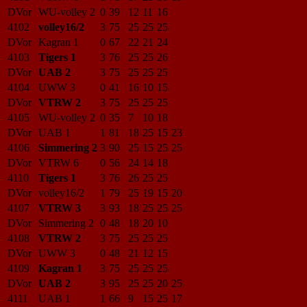
DVor
WU-volley 2
0
39
12
11
16
4102
volley16/2
3
75
25
25
25
DVor
Kagran 1
0
67
22
21
24
4103
Tigers 1
3
76
25
25
26
DVor
UAB 2
3
75
25
25
25
4104
UWW 3
0
41
16
10
15
DVor
VTRW 2
3
75
25
25
25
4105
WU-volley 2
0
35
7
10
18
DVor
UAB 1
1
81
18
25
15
23
4106
Simmering 2
3
90
25
15
25
25
DVor
VTRW 6
0
56
24
14
18
4110
Tigers 1
3
76
26
25
25
DVor
volley16/2
1
79
25
19
15
20
4107
VTRW 3
3
93
18
25
25
25
DVor
Simmering 2
0
48
18
20
10
4108
VTRW 2
3
75
25
25
25
DVor
UWW 3
0
48
21
12
15
4109
Kagran 1
3
75
25
25
25
DVor
UAB 2
3
95
25
25
20
25
4111
UAB 1
1
66
9
15
25
17