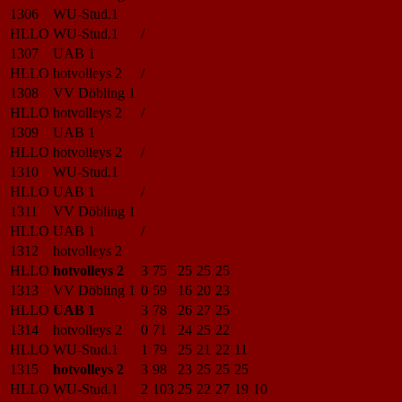
1306
WU-Stud.1
HLLO
WU-Stud.1
/
1307
UAB 1
HLLO
hotvolleys 2
/
1308
VV Döbling 1
HLLO
hotvolleys 2
/
1309
UAB 1
HLLO
hotvolleys 2
/
1310
WU-Stud.1
HLLO
UAB 1
/
1311
VV Döbling 1
HLLO
UAB 1
/
1312
hotvolleys 2
HLLO
hotvolleys 2
3
75
25
25
25
1313
VV Döbling 1
0
59
16
20
23
HLLO
UAB 1
3
78
26
27
25
1314
hotvolleys 2
0
71
24
25
22
HLLO
WU-Stud.1
1
79
25
21
22
11
1315
hotvolleys 2
3
98
23
25
25
25
HLLO
WU-Stud.1
2
103
25
22
27
19
10