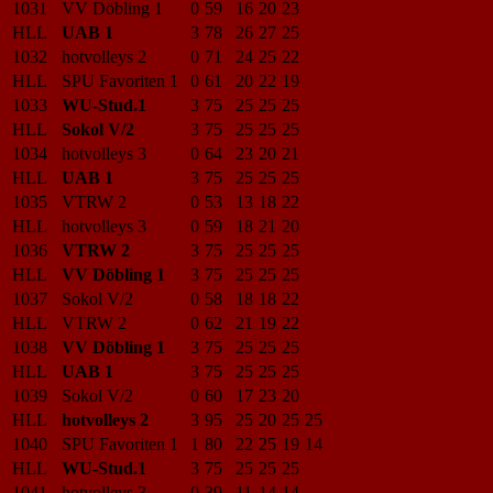
1031
VV Döbling 1
0
59
16
20
23
HLL
UAB 1
3
78
26
27
25
1032
hotvolleys 2
0
71
24
25
22
HLL
SPU Favoriten 1
0
61
20
22
19
1033
WU-Stud.1
3
75
25
25
25
HLL
Sokol V/2
3
75
25
25
25
1034
hotvolleys 3
0
64
23
20
21
HLL
UAB 1
3
75
25
25
25
1035
VTRW 2
0
53
13
18
22
HLL
hotvolleys 3
0
59
18
21
20
1036
VTRW 2
3
75
25
25
25
HLL
VV Döbling 1
3
75
25
25
25
1037
Sokol V/2
0
58
18
18
22
HLL
VTRW 2
0
62
21
19
22
1038
VV Döbling 1
3
75
25
25
25
HLL
UAB 1
3
75
25
25
25
1039
Sokol V/2
0
60
17
23
20
HLL
hotvolleys 2
3
95
25
20
25
25
1040
SPU Favoriten 1
1
80
22
25
19
14
HLL
WU-Stud.1
3
75
25
25
25
1041
hotvolleys 3
0
39
11
14
14