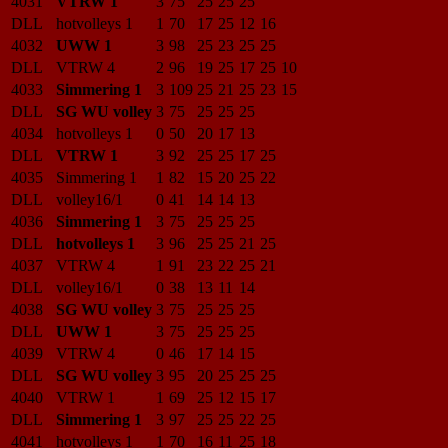
4031
VTRW 1
3
75
25
25
25
DLL
hotvolleys 1
1
70
17
25
12
16
4032
UWW 1
3
98
25
23
25
25
DLL
VTRW 4
2
96
19
25
17
25
10
4033
Simmering 1
3
109
25
21
25
23
15
DLL
SG WU volley
3
75
25
25
25
4034
hotvolleys 1
0
50
20
17
13
DLL
VTRW 1
3
92
25
25
17
25
4035
Simmering 1
1
82
15
20
25
22
DLL
volley16/1
0
41
14
14
13
4036
Simmering 1
3
75
25
25
25
DLL
hotvolleys 1
3
96
25
25
21
25
4037
VTRW 4
1
91
23
22
25
21
DLL
volley16/1
0
38
13
11
14
4038
SG WU volley
3
75
25
25
25
DLL
UWW 1
3
75
25
25
25
4039
VTRW 4
0
46
17
14
15
DLL
SG WU volley
3
95
20
25
25
25
4040
VTRW 1
1
69
25
12
15
17
DLL
Simmering 1
3
97
25
25
22
25
4041
hotvolleys 1
1
70
16
11
25
18