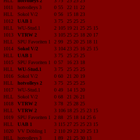
HLL
hotvolleys 2
3
75
25
25
25
1011
hotvolleys 3
0
55
22
11
22
HLL
Sokol V/2
0
56
15
18
23
1012
UAB 1
3
75
25
25
25
HLL
WU-Stud.1
2
105
19
21
25
25
15
1013
VTRW 2
3
105
25
25
18
20
17
HLL
SPU Favoriten 1
2
99
25
20
25
18
11
1014
Sokol V/2
3
104
23
25
16
25
15
HLL
UAB 1
3
75
25
25
25
1015
SPU Favoriten 1
0
57
16
23
18
HLL
WU-Stud.1
3
75
25
25
25
1016
Sokol V/2
0
60
21
20
19
HLL
hotvolleys 2
3
75
25
25
25
1017
WU-Stud.1
0
49
14
15
20
HLL
Sokol V/2
0
68
21
26
21
1018
VTRW 2
3
78
25
28
25
HLL
VTRW 2
3
106
18
25
25
23
15
1019
SPU Favoriten 1
2
88
25
18
14
25
6
HLL
UAB 1
3
115
27
25
25
23
15
1020
VV Döbling 1
2
110
29
23
20
25
13
HLL
hotvolleys 3
1
89
21
25
30
13