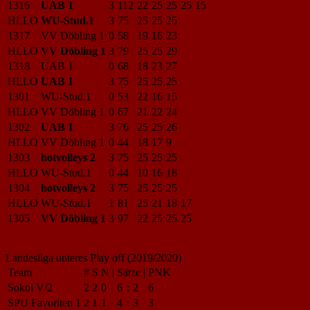
1316
UAB 1
3
112
22
25
25
25
15
HLLO
WU-Stud.1
3
75
25
25
25
1317
VV Döbling 1
0
58
19
16
23
HLLO
VV Döbling 1
3
79
25
25
29
1318
UAB 1
0
68
18
23
27
HLLO
UAB 1
3
75
25
25
25
1301
WU-Stud.1
0
53
22
16
15
HLLO
VV Döbling 1
0
67
21
22
24
1302
UAB 1
3
76
25
25
26
HLLO
VV Döbling 1
0
44
18
17
9
1303
hotvolleys 2
3
75
25
25
25
HLLO
WU-Stud.1
0
44
10
16
18
1304
hotvolleys 2
3
75
25
25
25
HLLO
WU-Stud.1
1
81
25
21
18
17
1305
VV Döbling 1
3
97
22
25
25
25
Landesliga unteres Play off (2019/2020)
Team
#
S
N
|
Sätze
|
PNK
Sokol V/2
2
2
0
6
:
2
6
SPU Favoriten 1
2
1
1
4
:
3
3