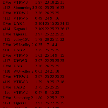
DVor
VTRW 3
1
97
23
18
25
31
4112
Simmering 2
3
99
25
25
16
33
DVor
VTRW 2
3
76
26
25
25
4113
VTRW 6
0
49
24
9
16
DVor
UAB 1
3
104
25
15
25
24
15
4114
Kagran 1
2
109
22
25
23
26
13
DVor
Tigers 1
3
97
25
22
25
25
4115
volley16/2
1
78
20
25
11
22
DVor
WU-volley 2
0
35
17
14
4
4116
UAB 2
3
75
25
25
25
DVor
VTRW 6
1
63
25
14
9
15
4117
UWW 3
3
97
22
25
25
25
DVor
UAB 1
3
76
26
25
25
4118
WU-volley 2
0
63
24
21
18
DVor
VTRW 2
3
97
25
22
25
25
4119
VTRW 3
1
79
19
25
17
18
DVor
UAB 2
3
75
25
25
25
4120
VTRW 2
0
47
9
15
23
DVor
Simmering 2
1
80
12
25
21
22
4121
Tigers 1
3
97
25
22
25
25