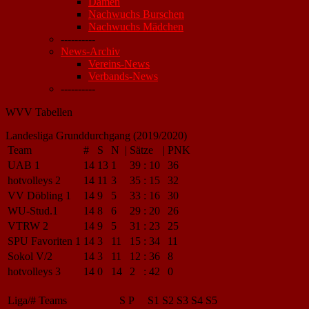
Damen
Nachwuchs Burschen
Nachwuchs Mädchen
----------
News-Archiv
Vereins-News
Verbands-News
----------
WVV Tabellen
Landesliga Grunddurchgang (2019/2020)
Team
#
S
N
|
Sätze
|
PNK
UAB 1
14
13
1
39
:
10
36
hotvolleys 2
14
11
3
35
:
15
32
VV Döbling 1
14
9
5
33
:
16
30
WU-Stud.1
14
8
6
29
:
20
26
VTRW 2
14
9
5
31
:
23
25
SPU Favoriten 1
14
3
11
15
:
34
11
Sokol V/2
14
3
11
12
:
36
8
hotvolleys 3
14
0
14
2
:
42
0
Liga/#
Teams
S
P
S1
S2
S3
S4
S5