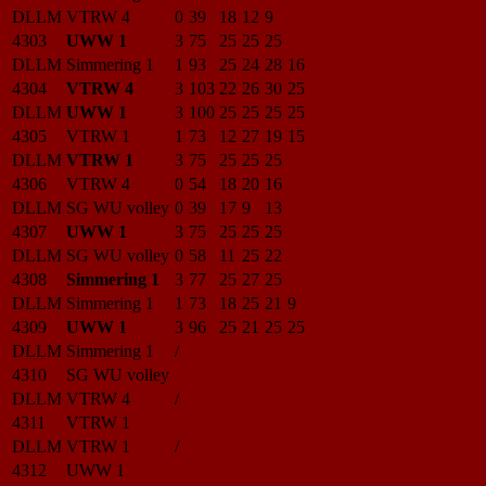
DLLM
VTRW 4
0
39
18
12
9
4303
UWW 1
3
75
25
25
25
DLLM
Simmering 1
1
93
25
24
28
16
4304
VTRW 4
3
103
22
26
30
25
DLLM
UWW 1
3
100
25
25
25
25
4305
VTRW 1
1
73
12
27
19
15
DLLM
VTRW 1
3
75
25
25
25
4306
VTRW 4
0
54
18
20
16
DLLM
SG WU volley
0
39
17
9
13
4307
UWW 1
3
75
25
25
25
DLLM
SG WU volley
0
58
11
25
22
4308
Simmering 1
3
77
25
27
25
DLLM
Simmering 1
1
73
18
25
21
9
4309
UWW 1
3
96
25
21
25
25
DLLM
Simmering 1
/
4310
SG WU volley
DLLM
VTRW 4
/
4311
VTRW 1
DLLM
VTRW 1
/
4312
UWW 1