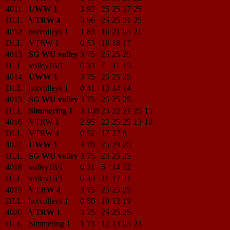
4011
UWW 1
3
92
25
25
17
25
DLL
VTRW 4
3
96
25
25
21
25
4012
hotvolleys 1
1
83
16
21
25
21
DLL
VTRW 1
0
53
18
18
17
4013
SG WU volley
3
75
25
25
25
DLL
volley16/1
0
33
7
11
15
4014
UWW 1
3
75
25
25
25
DLL
hotvolleys 1
0
41
13
14
14
4015
SG WU volley
3
75
25
25
25
DLL
Simmering 1
3
108
25
22
21
25
15
4016
VTRW 1
2
95
22
25
25
13
10
DLL
VTRW 4
0
52
17
27
8
4017
UWW 1
3
79
25
29
25
DLL
SG WU volley
3
75
25
25
25
4018
volley16/1
0
31
5
14
12
DLL
volley16/1
0
49
11
17
21
4019
VTRW 4
3
75
25
25
25
DLL
hotvolleys 1
0
50
19
12
19
4020
VTRW 1
3
75
25
25
25
DLL
Simmering 1
1
73
12
13
25
23