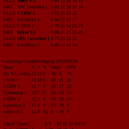
HLLU
Sokol V/2
3
94
25
28
16
25
1401
SPU Favoriten 1
1
89
22
26
25
16
HLLU
VTRW 2
3
75
25
25
25
1402
hotvolleys 3
0
44
15
12
17
HLLU
VTRW 2
1
78
25
14
20
19
1403
Sokol V/2
3
96
21
25
25
25
HLLU
SPU Favoriten 1
3
75
25
25
25
1405
hotvolleys 3
0
40
12
14
14
Landesliga Grunddurchgang (2019/2020)
Team
#
S
N
|
Sätze
|
PNK
SG WU volley
12
12
0
36
:
4
35
UWW 1
12
10
2
32
:
11
31
VTRW 1
12
7
5
26
:
17
22
Simmering 1
12
7
5
24
:
21
19
VTRW 4
12
3
9
14
:
28
10
hotvolleys 1
12
3
9
13
:
28
9
volley16/1
12
0
12
0
:
36
0
Liga/#
Teams
S
P
S1
S2
S3
S4
S5