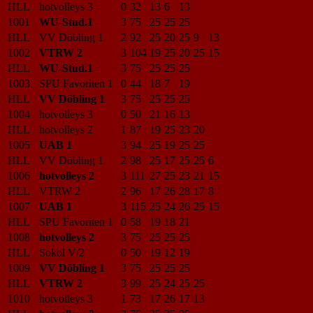
HLL
hotvolleys 3
0
32
13
6
13
1001
WU-Stud.1
3
75
25
25
25
HLL
VV Döbling 1
2
92
25
20
25
9
13
1002
VTRW 2
3
104
19
25
20
25
15
HLL
WU-Stud.1
3
75
25
25
25
1003
SPU Favoriten 1
0
44
18
7
19
HLL
VV Döbling 1
3
75
25
25
25
1004
hotvolleys 3
0
50
21
16
13
HLL
hotvolleys 2
1
87
19
25
23
20
1005
UAB 1
3
94
25
19
25
25
HLL
VV Döbling 1
2
98
25
17
25
25
6
1006
hotvolleys 2
3
111
27
25
23
21
15
HLL
VTRW 2
2
96
17
26
28
17
8
1007
UAB 1
3
115
25
24
26
25
15
HLL
SPU Favoriten 1
0
58
19
18
21
1008
hotvolleys 2
3
75
25
25
25
HLL
Sokol V/2
0
50
19
12
19
1009
VV Döbling 1
3
75
25
25
25
HLL
VTRW 2
3
99
25
24
25
25
1010
hotvolleys 3
1
73
17
26
17
13