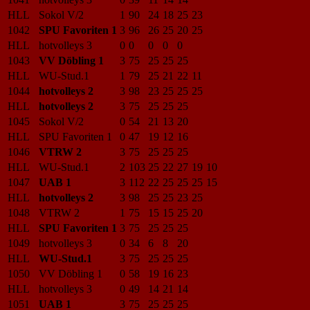
HLL
Sokol V/2
1
90
24
18
25
23
1042
SPU Favoriten 1
3
96
26
25
20
25
HLL
hotvolleys 3
0
0
0
0
0
1043
VV Döbling 1
3
75
25
25
25
HLL
WU-Stud.1
1
79
25
21
22
11
1044
hotvolleys 2
3
98
23
25
25
25
HLL
hotvolleys 2
3
75
25
25
25
1045
Sokol V/2
0
54
21
13
20
HLL
SPU Favoriten 1
0
47
19
12
16
1046
VTRW 2
3
75
25
25
25
HLL
WU-Stud.1
2
103
25
22
27
19
10
1047
UAB 1
3
112
22
25
25
25
15
HLL
hotvolleys 2
3
98
25
25
23
25
1048
VTRW 2
1
75
15
15
25
20
HLL
SPU Favoriten 1
3
75
25
25
25
1049
hotvolleys 3
0
34
6
8
20
HLL
WU-Stud.1
3
75
25
25
25
1050
VV Döbling 1
0
58
19
16
23
HLL
hotvolleys 3
0
49
14
21
14
1051
UAB 1
3
75
25
25
25