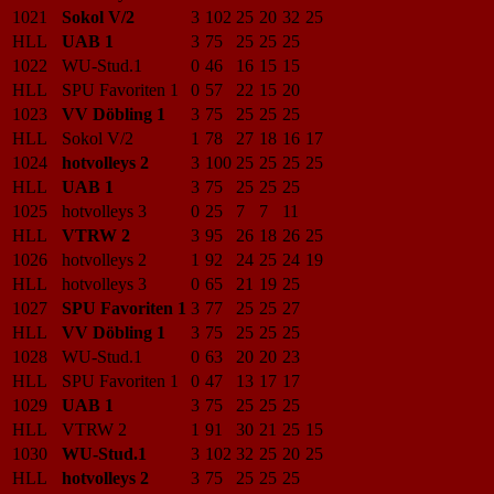
1021
Sokol V/2
3
102
25
20
32
25
HLL
UAB 1
3
75
25
25
25
1022
WU-Stud.1
0
46
16
15
15
HLL
SPU Favoriten 1
0
57
22
15
20
1023
VV Döbling 1
3
75
25
25
25
HLL
Sokol V/2
1
78
27
18
16
17
1024
hotvolleys 2
3
100
25
25
25
25
HLL
UAB 1
3
75
25
25
25
1025
hotvolleys 3
0
25
7
7
11
HLL
VTRW 2
3
95
26
18
26
25
1026
hotvolleys 2
1
92
24
25
24
19
HLL
hotvolleys 3
0
65
21
19
25
1027
SPU Favoriten 1
3
77
25
25
27
HLL
VV Döbling 1
3
75
25
25
25
1028
WU-Stud.1
0
63
20
20
23
HLL
SPU Favoriten 1
0
47
13
17
17
1029
UAB 1
3
75
25
25
25
HLL
VTRW 2
1
91
30
21
25
15
1030
WU-Stud.1
3
102
32
25
20
25
HLL
hotvolleys 2
3
75
25
25
25