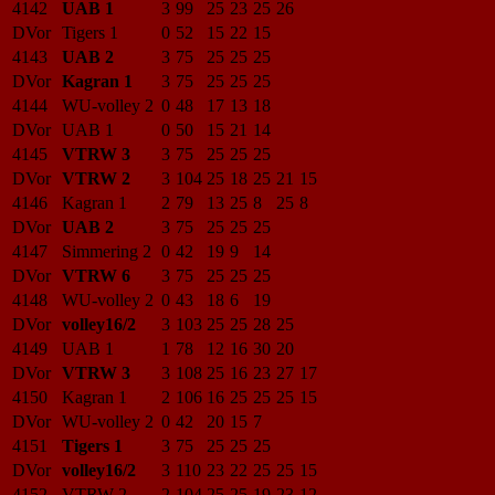
4142
UAB 1
3
99
25
23
25
26
DVor
Tigers 1
0
52
15
22
15
4143
UAB 2
3
75
25
25
25
DVor
Kagran 1
3
75
25
25
25
4144
WU-volley 2
0
48
17
13
18
DVor
UAB 1
0
50
15
21
14
4145
VTRW 3
3
75
25
25
25
DVor
VTRW 2
3
104
25
18
25
21
15
4146
Kagran 1
2
79
13
25
8
25
8
DVor
UAB 2
3
75
25
25
25
4147
Simmering 2
0
42
19
9
14
DVor
VTRW 6
3
75
25
25
25
4148
WU-volley 2
0
43
18
6
19
DVor
volley16/2
3
103
25
25
28
25
4149
UAB 1
1
78
12
16
30
20
DVor
VTRW 3
3
108
25
16
23
27
17
4150
Kagran 1
2
106
16
25
25
25
15
DVor
WU-volley 2
0
42
20
15
7
4151
Tigers 1
3
75
25
25
25
DVor
volley16/2
3
110
23
22
25
25
15
4152
VTRW 2
2
104
25
25
19
23
12