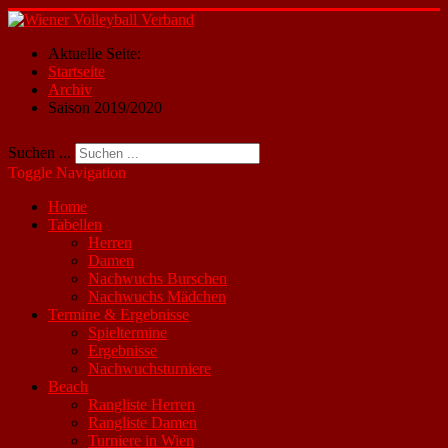
Aktuelle Seite:
Startseite
Archiv
Saison 2019/2020
Suchen ...
Toggle Navigation
Home
Tabellen
Herren
Damen
Nachwuchs Burschen
Nachwuchs Mädchen
Termine & Ergebnisse
Spieltermine
Ergebnisse
Nachwuchsturniere
Beach
Rangliste Herren
Rangliste Damen
Turniere in Wien