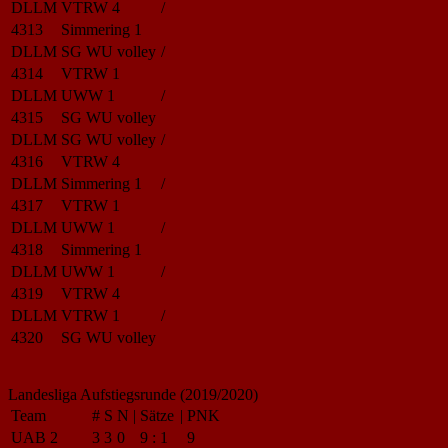
DLLM
VTRW 4
/
4313
Simmering 1
DLLM
SG WU volley
/
4314
VTRW 1
DLLM
UWW 1
/
4315
SG WU volley
DLLM
SG WU volley
/
4316
VTRW 4
DLLM
Simmering 1
/
4317
VTRW 1
DLLM
UWW 1
/
4318
Simmering 1
DLLM
UWW 1
/
4319
VTRW 4
DLLM
VTRW 1
/
4320
SG WU volley
Landesliga Aufstiegsrunde (2019/2020)
Team
#
S
N
|
Sätze
|
PNK
UAB 2
3
3
0
9
:
1
9