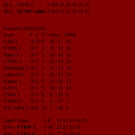
DLL
UWW 1
2
100
25
20
20
25
10
4042
SG WU volley
3
105
21
25
25
19
15
Vorrunde (2019/2020)
Team
#
S
N
|
Sätze
|
PNK
UAB 2
10
10
0
30
:
2
30
VTRW 2
10
7
3
25
:
12
22
Tigers 1
10
7
3
24
:
14
21
VTRW 3
10
7
3
23
:
14
20
Simmering 2
10
7
3
22
:
15
19
volley16/2
10
5
5
22
:
18
16
Kagran 1
10
4
6
20
:
20
15
UAB 1
10
5
5
18
:
21
13
UWW 3
10
2
8
8
:
26
6
VTRW 6
10
1
9
6
:
27
3
WU-volley 2
10
0
10
1
:
30
0
Liga/#
Teams
S
P
S1
S2
S3
S4
S5
DVor
VTRW 3
3
96
25
21
25
25
4101
VTRW 6
1
71
17
25
10
19