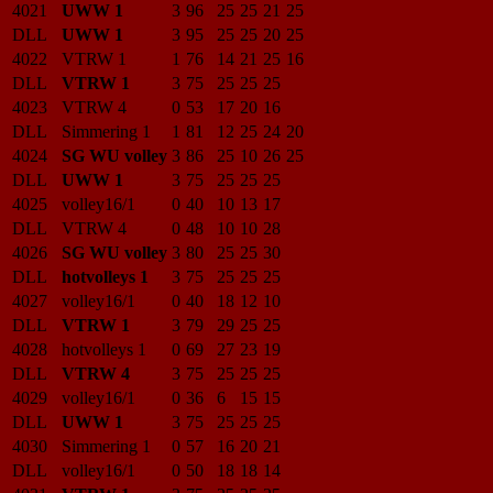
4021
UWW 1
3
96
25
25
21
25
DLL
UWW 1
3
95
25
25
20
25
4022
VTRW 1
1
76
14
21
25
16
DLL
VTRW 1
3
75
25
25
25
4023
VTRW 4
0
53
17
20
16
DLL
Simmering 1
1
81
12
25
24
20
4024
SG WU volley
3
86
25
10
26
25
DLL
UWW 1
3
75
25
25
25
4025
volley16/1
0
40
10
13
17
DLL
VTRW 4
0
48
10
10
28
4026
SG WU volley
3
80
25
25
30
DLL
hotvolleys 1
3
75
25
25
25
4027
volley16/1
0
40
18
12
10
DLL
VTRW 1
3
79
29
25
25
4028
hotvolleys 1
0
69
27
23
19
DLL
VTRW 4
3
75
25
25
25
4029
volley16/1
0
36
6
15
15
DLL
UWW 1
3
75
25
25
25
4030
Simmering 1
0
57
16
20
21
DLL
volley16/1
0
50
18
18
14