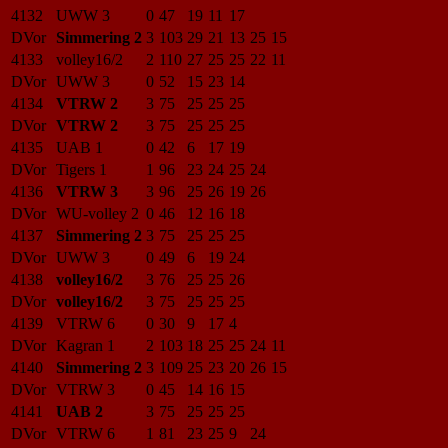
4132
UWW 3
0
47
19
11
17
DVor
Simmering 2
3
103
29
21
13
25
15
4133
volley16/2
2
110
27
25
25
22
11
DVor
UWW 3
0
52
15
23
14
4134
VTRW 2
3
75
25
25
25
DVor
VTRW 2
3
75
25
25
25
4135
UAB 1
0
42
6
17
19
DVor
Tigers 1
1
96
23
24
25
24
4136
VTRW 3
3
96
25
26
19
26
DVor
WU-volley 2
0
46
12
16
18
4137
Simmering 2
3
75
25
25
25
DVor
UWW 3
0
49
6
19
24
4138
volley16/2
3
76
25
25
26
DVor
volley16/2
3
75
25
25
25
4139
VTRW 6
0
30
9
17
4
DVor
Kagran 1
2
103
18
25
25
24
11
4140
Simmering 2
3
109
25
23
20
26
15
DVor
VTRW 3
0
45
14
16
15
4141
UAB 2
3
75
25
25
25
DVor
VTRW 6
1
81
23
25
9
24