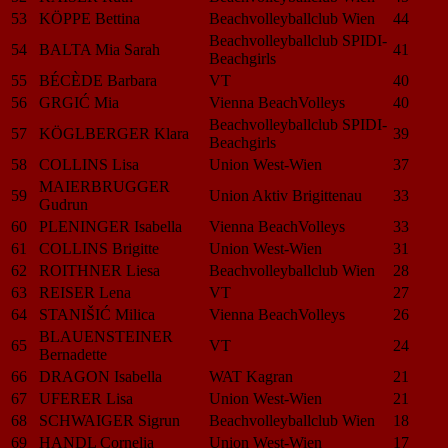
53
KÖPPE Bettina
Beachvolleyballclub Wien
44
Beachvolleyballclub SPIDI-
54
BALTA Mia Sarah
41
Beachgirls
55
BÉCÈDE Barbara
VT
40
56
GRGIĆ Mia
Vienna BeachVolleys
40
Beachvolleyballclub SPIDI-
57
KÖGLBERGER Klara
39
Beachgirls
58
COLLINS Lisa
Union West-Wien
37
MAIERBRUGGER
59
Union Aktiv Brigittenau
33
Gudrun
60
PLENINGER Isabella
Vienna BeachVolleys
33
61
COLLINS Brigitte
Union West-Wien
31
62
ROITHNER Liesa
Beachvolleyballclub Wien
28
63
REISER Lena
VT
27
64
STANIŠIĆ Milica
Vienna BeachVolleys
26
BLAUENSTEINER
65
VT
24
Bernadette
66
DRAGON Isabella
WAT Kagran
21
67
UFERER Lisa
Union West-Wien
21
68
SCHWAIGER Sigrun
Beachvolleyballclub Wien
18
69
HANDL Cornelia
Union West-Wien
17