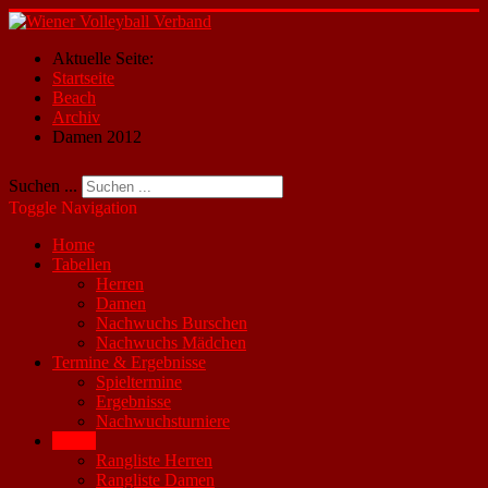
Aktuelle Seite:
Startseite
Beach
Archiv
Damen 2012
Suchen ...
Toggle Navigation
Home
Tabellen
Herren
Damen
Nachwuchs Burschen
Nachwuchs Mädchen
Termine & Ergebnisse
Spieltermine
Ergebnisse
Nachwuchsturniere
Beach
Rangliste Herren
Rangliste Damen