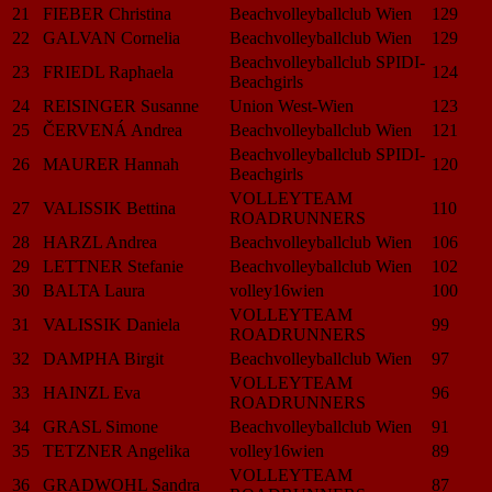
21
FIEBER Christina
Beachvolleyballclub Wien
129
22
GALVAN Cornelia
Beachvolleyballclub Wien
129
Beachvolleyballclub SPIDI-
23
FRIEDL Raphaela
124
Beachgirls
24
REISINGER Susanne
Union West-Wien
123
25
ČERVENÁ Andrea
Beachvolleyballclub Wien
121
Beachvolleyballclub SPIDI-
26
MAURER Hannah
120
Beachgirls
VOLLEYTEAM
27
VALISSIK Bettina
110
ROADRUNNERS
28
HARZL Andrea
Beachvolleyballclub Wien
106
29
LETTNER Stefanie
Beachvolleyballclub Wien
102
30
BALTA Laura
volley16wien
100
VOLLEYTEAM
31
VALISSIK Daniela
99
ROADRUNNERS
32
DAMPHA Birgit
Beachvolleyballclub Wien
97
VOLLEYTEAM
33
HAINZL Eva
96
ROADRUNNERS
34
GRASL Simone
Beachvolleyballclub Wien
91
35
TETZNER Angelika
volley16wien
89
VOLLEYTEAM
36
GRADWOHL Sandra
87