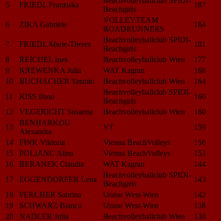
Beachvolleyballclub SPIDI-
5
FRIEDL Franziska
187
Beachgirls
VOLLEYTEAM
6
ZIKA Gabriele
184
ROADRUNNERS
Beachvolleyballclub SPIDI-
7
FRIEDL Marie-Theres
181
Beachgirls
8
REICHEL Ines
Beachvolleyballclub Wien
177
9
KREWENKA Julia
WAT Kagran
168
10
BUCHACHER Yasmin
Beachvolleyballclub Wien
164
Beachvolleyballclub SPIDI-
11
KISS Ilona
160
Beachgirls
12
VEGERICHT Susanne
Beachvolleyballclub Wien
160
BENHARKOU
13
VT
159
Alexandra
14
FINK Viktoria
Vienna BeachVolleys
156
15
POLJANC Alina
Vienna BeachVolleys
153
16
BERANEK Claudia
WAT Kagran
144
Beachvolleyballclub SPIDI-
17
EGGENDORFER Lena
143
Beachgirls
18
FERCHER Sabrina
Union West-Wien
142
19
SCHWARZ Bianca
Union West-Wien
138
20
NADLER Julia
Beachvolleyballclub Wien
130