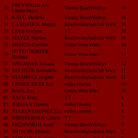
FREYNSCHLAG
70
Vienna BeachVolleys
16
Chiara-Maria
71
KÁLÓ Michelle
Vienna BeachVolleys
16
72
LANDROCK Marion
Beachvolleyballclub Wien
16
73
LEEB Evelyne
VT
16
74
MAYER Martina
Beachvolleyballclub Wien
16
75
MEDITS Caroline
Union West-Wien
16
OTTENDÖRFER
76
Union West-Wien
12
Romina
77
WEGMAYR Roxana
Vienna BeachVolleys
12
78
PACHLER Bernadette
Beachvolleyballclub Wien
11
79
STAMPFER Brigitte
Beachvolleyballclub Wien
11
80
LINSBICHLER Lea
volley16wien
10
81
RADL Eva
Union West-Wien
10
82
ZACH Petra
VT
9
83
JORDAN Theresa
volley16wien
8
84
STABENTHEINER Eva
volley16wien
8
85
DIRNBERGER Cathrin
VT
7
86
FRÜHWIRTH Sarah
Vienna BeachVolleys
7
87
MITSCHE Melanie
Beachvolleyballclub Wien
7