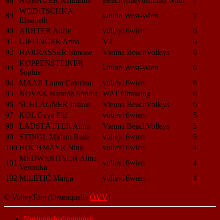
88
NÖBAUER Katharina
Beachvolleyballclub Wien
7
WODITSCHKA
89
Union West-Wien
7
Elisabeth
90
ARBTER Adele
volley16wien
6
91
GIFFINGER Anna
VT
6
92
HARRASSER Simone
Vienna BeachVolleys
6
KOPPENSTEINER
93
Union West-Wien
6
Sophie
94
MAAR Laura Caterina
volley16wien
6
95
NOVAK Hannah Sophia
WAT Ottakring
6
96
SCHLÄGNER Jasmin
Vienna BeachVolleys
6
97
KOL Gaye Elif
volley16wien
5
98
LADSTÄTTER Anna
Vienna BeachVolleys
5
99
STINGL Miriam Ruth
volley16wien
5
100
HOCHMAYR Nina
volley16wien
4
MEDWENITSCH Alina
101
volley16wien
4
Veronika
102
MILETIĆ Marija
volley16wien
4
© VolleyTom (Datenquelle
ÖVV
)
Nutzungsbedingungen