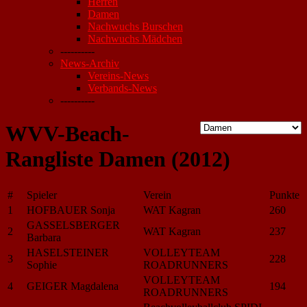
Herren
Damen
Nachwuchs Burschen
Nachwuchs Mädchen
----------
News-Archiv
Vereins-News
Verbands-News
----------
WVV-Beach-
Rangliste Damen (2012)
#
Spieler
Verein
Punkte
1
HOFBAUER Sonja
WAT Kagran
260
GASSELSBERGER
2
WAT Kagran
237
Barbara
HASELSTEINER
VOLLEYTEAM
3
228
Sophie
ROADRUNNERS
VOLLEYTEAM
4
GEIGER Magdalena
194
ROADRUNNERS