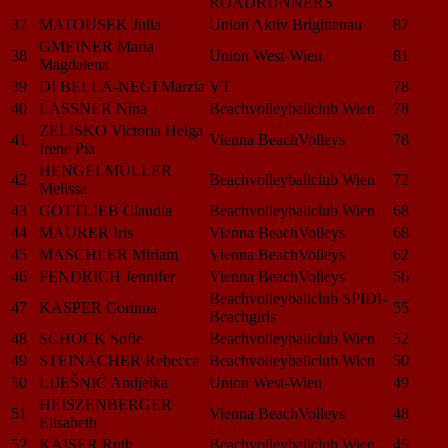
ROADRUNNERS
37
MATOUSEK Julia
Union Aktiv Brigittenau
87
GMEINER Maria
38
Union West-Wien
81
Magdalena
39
DI BELLA-NEGI Marzia
VT
78
40
LASSNER Nina
Beachvolleyballclub Wien
78
ZELISKO Victoria Helga
41
Vienna BeachVolleys
78
Irene Pia
HENGELMÜLLER
42
Beachvolleyballclub Wien
72
Melissa
43
GOTTLIEB Claudia
Beachvolleyballclub Wien
68
44
MAURER Iris
Vienna BeachVolleys
68
45
MASCHLER Miriam
Vienna BeachVolleys
62
46
FENDRICH Jennifer
Vienna BeachVolleys
56
Beachvolleyballclub SPIDI-
47
KASPER Corinna
55
Beachgirls
48
SCHOCK Sofie
Beachvolleyballclub Wien
52
49
STEINACHER Rebecca
Beachvolleyballclub Wien
50
50
LIJEŠNIĆ Andjelka
Union West-Wien
49
HEISZENBERGER
51
Vienna BeachVolleys
48
Elisabeth
52
KAISER Ruth
Beachvolleyballclub Wien
45